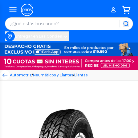
Entregar en Las Condes
Automotriz
/
Neumáticos y Llantas
/
Llantas