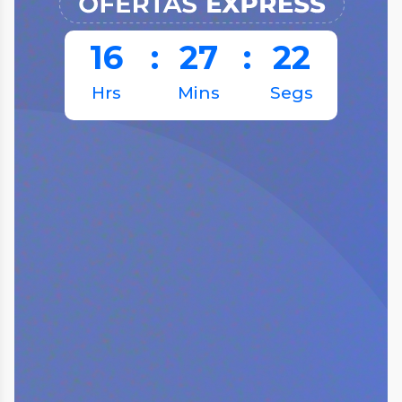
16
:
27
:
22
Hrs
Mins
Segs