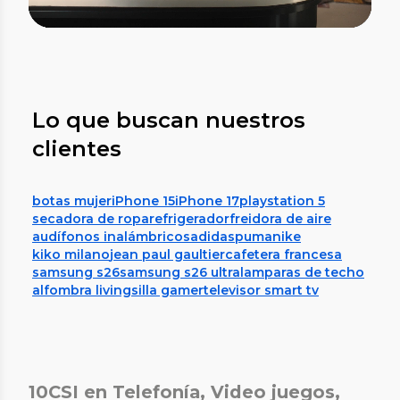
Lo que buscan nuestros
clientes
botas mujer
iPhone 15
iPhone 17
playstation 5
secadora de ropa
refrigerador
freidora de aire
audífonos inalámbricos
adidas
puma
nike
kiko milano
jean paul gaultier
cafetera francesa
samsung s26
samsung s26 ultra
lamparas de techo
alfombra living
silla gamer
televisor smart tv
10CSI en Telefonía, Video juegos,