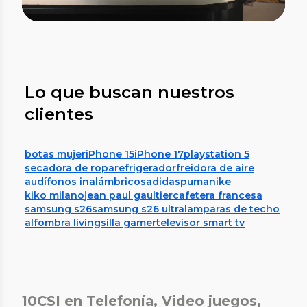
Lo que buscan nuestros
clientes
botas mujer
iPhone 15
iPhone 17
playstation 5
secadora de ropa
refrigerador
freidora de aire
audífonos inalámbricos
adidas
puma
nike
kiko milano
jean paul gaultier
cafetera francesa
samsung s26
samsung s26 ultra
lamparas de techo
alfombra living
silla gamer
televisor smart tv
10CSI en Telefonía, Video juegos,