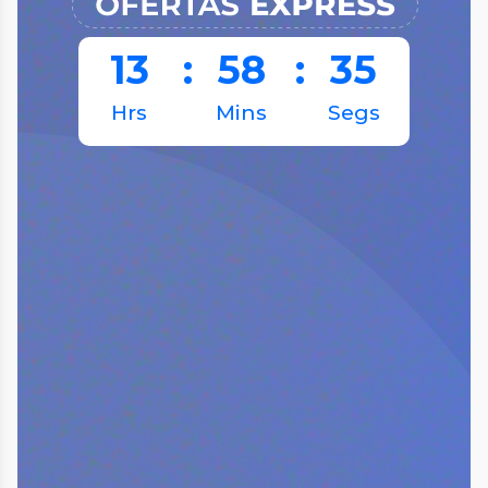
13
:
58
:
35
Hrs
Mins
Segs