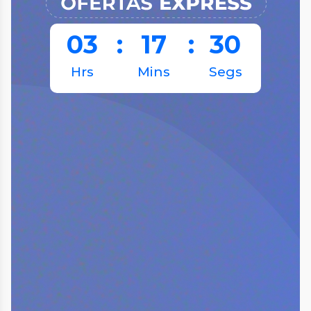
03
:
17
:
30
Hrs
Mins
Segs