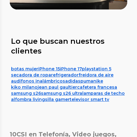
Lo que buscan nuestros
clientes
botas mujer
iPhone 15
iPhone 17
playstation 5
secadora de ropa
refrigerador
freidora de aire
audífonos inalámbricos
adidas
puma
nike
kiko milano
jean paul gaultier
cafetera francesa
samsung s26
samsung s26 ultra
lamparas de techo
alfombra living
silla gamer
televisor smart tv
10CSI en Telefonía, Video juegos,