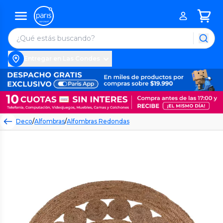
Entregar en Las Condes
Deco
/
Alfombras
/
Alfombras Redondas