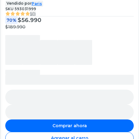
Vendido por
Paris
SKU
593031999
5
(
1
)
$56.990
70%
$189.990
Comprar ahora
Agregar al carro