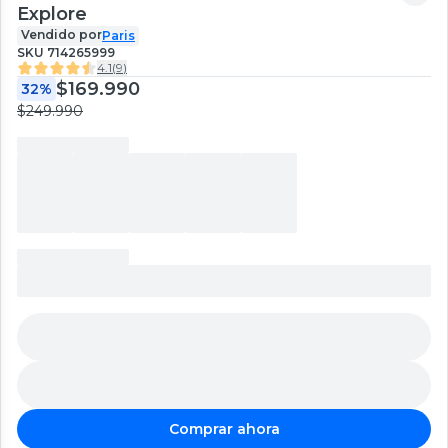
Explore
Vendido por
Paris
SKU
714265999
4.1
(
9
)
$169.990
32%
$249.990
Comprar ahora