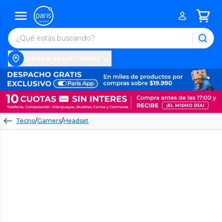
Entregar en Las Condes
Tecno
/
Gamers
/
Headset