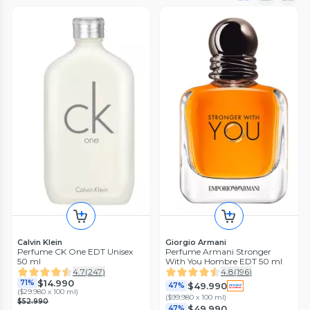
Calvin Klein
Giorgio Armani
Perfume CK One EDT Unisex
Perfume Armani Stronger
50 ml
With You Hombre EDT 50 ml
4.7
(
247
)
4.8
(
196
)
$14.990
71%
$49.990
47%
(
$29.980 x 100 ml
)
(
$99.980 x 100 ml
)
$52.990
$49.990
47%