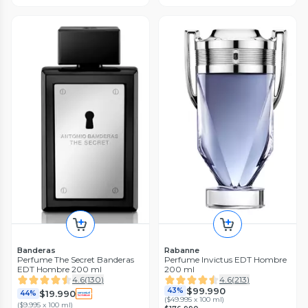
Banderas
Rabanne
Perfume The Secret Banderas
Perfume Invictus EDT Hombre
EDT Hombre 200 ml
200 ml
4.6
(
130
)
4.6
(
213
)
$99.990
43%
$19.990
44%
(
$49.995 x 100 ml
)
(
$9.995 x 100 ml
)