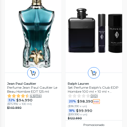
Jean Paul Gaultier
Ralph Lauren
Perfume Jean Paul Gaultier Le
Set Perfume Ralph's Club EDP
Beau Hombre EDT 125 ml
Hombre 100 ml + 10 ml +
Desodorante Ralph Lauren
4.6
(
114
)
0
(
0
)
$94.990
32%
$98.390
20%
(
$75.992 x 100 ml
)
(
$98.390 x un
)
$140.990
$99.990
18%
(
$99.990 x un
)
$122.990
Promocionado