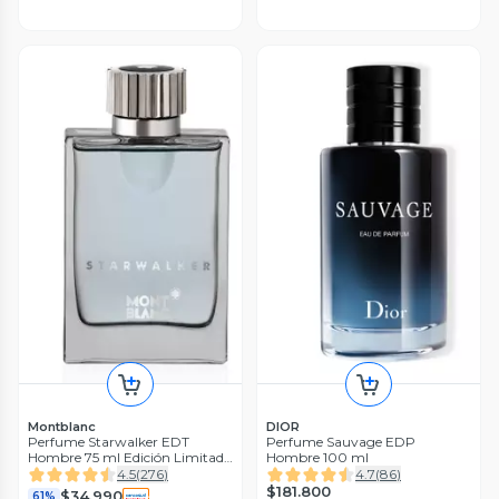
Montblanc
DIOR
Perfume Starwalker EDT
Perfume Sauvage EDP
Hombre 75 ml Edición Limitada
Hombre 100 ml
Montblanc
4.5
(
276
)
4.7
(
86
)
$181.800
$34.990
61%