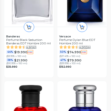
Banderas
Versace
Perfume Black Seduction
Perfume Dylan Blue EDT
Banderas EDT Hombre 200 ml
Hombre 200 ml
4.6
(
141
)
4.5
(
934
)
$19.990
$74.990
44%
50%
(
$9.995 x 100 ml
)
(
$37.495 x 100 ml
)
$21.990
$79.990
38%
47%
(
$10.995 x 100 ml
)
(
$39.995 x 100 ml
)
$35.990
$152.990