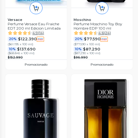
Versace
Moschino
Perfume Versace Eau Fraiche
Perfume Moschino Toy Boy
EDT 200 ml Edicion Limitada
Hombre EDP 100 ml
4.9
(
14
)
4.6
(
24
)
$122.390
$77.590
20%
20%
(
$61.195 x 100 ml
)
(
$77.590 x 100 ml
)
$137.690
$87.290
10%
10%
(
$68.845 x 100 ml
)
(
$87.290 x 100 ml
)
$152.990
$96.990
Promocionado
Promocionado