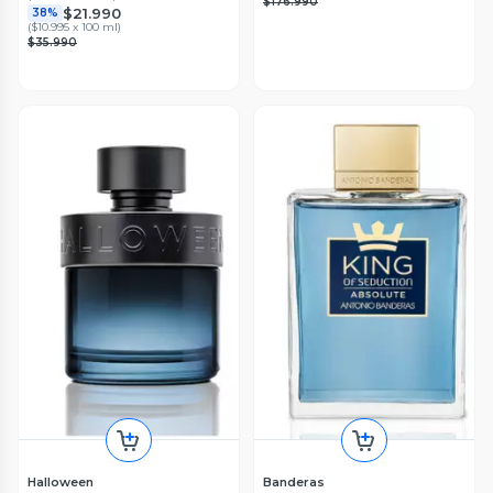
$176.990
$21.990
38%
(
$10.995 x 100 ml
)
$35.990
Halloween
Banderas