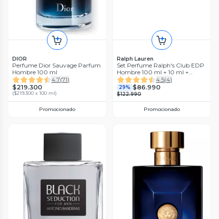
DIOR
Ralph Lauren
Perfume Dior Sauvage Parfum
Set Perfume Ralph's Club EDP
Hombre 100 ml
Hombre 100 ml + 10 ml +
Desodorante 75g Ralph Lauren
4.7
(
71
)
4.5
(
4
)
$219.300
$86.990
29%
(
$219.300 x 100 ml
)
$122.990
Promocionado
Promocionado