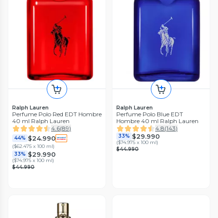
Ralph Lauren
Ralph Lauren
Perfume Polo Red EDT Hombre
Perfume Polo Blue EDT
40 ml Ralph Lauren
Hombre 40 ml Ralph Lauren
4.6
(
89
)
4.8
(
143
)
$29.990
33%
$24.990
44%
(
$74.975 x 100 ml
)
(
$62.475 x 100 ml
)
$44.990
$29.990
33%
(
$74.975 x 100 ml
)
$44.990