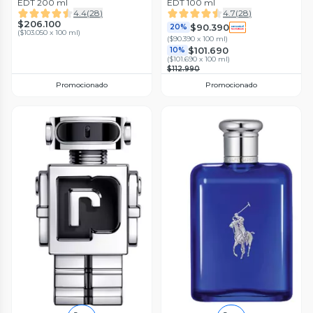
EDT 200 ml
EDT 100 ml
4.4
(
28
)
4.7
(
28
)
$206.100
$90.390
20%
(
$103.050 x 100 ml
)
(
$90.390 x 100 ml
)
$101.690
10%
(
$101.690 x 100 ml
)
$112.990
Promocionado
Promocionado