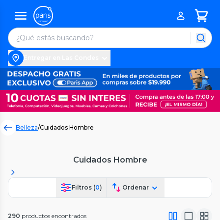
Entregar en Las Condes
Belleza
/
Cuidados Hombre
Cuidados Hombre
Filtros (
0
)
Ordenar
290
productos encontrados