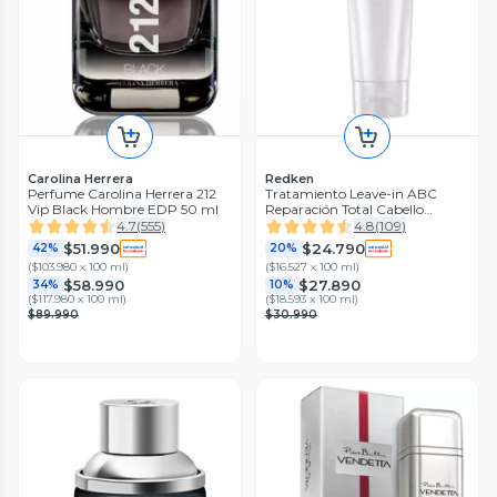
Carolina Herrera
Redken
Perfume Carolina Herrera 212
Tratamiento Leave-in ABC
Vip Black Hombre EDP 50 ml
Reparación Total Cabello
Dañado Acidic Bonding
4.7
(
555
)
4.8
(
109
)
Concentrate 150ml
$51.990
$24.790
42%
20%
(
$103.980 x 100 ml
)
(
$16.527 x 100 ml
)
$58.990
$27.890
34%
10%
(
$117.980 x 100 ml
)
(
$18.593 x 100 ml
)
$89.990
$30.990