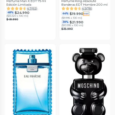
Perfume Man X EDT 75 ml
Perfume King Absolute
Edición Limitada
Banderas EDT Hombre 200 ml
4.7
(
92
)
4.5
(
78
)
$24.990
48%
$19.990
44%
(
$33.320 x 100 ml
)
(
$9.995 x 100 ml
)
$48.990
$21.990
38%
(
$10.995 x 100 ml
)
$35.990