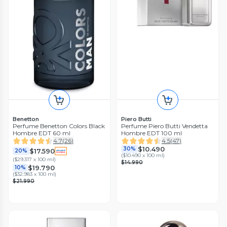
Benetton
Piero Butti
Perfume Benetton Colors Black
Perfume Piero Butti Vendetta
Hombre EDT 60 ml
Hombre EDT 100 ml
4.7
(
26
)
4.5
(
47
)
$10.490
30%
$17.590
20%
(
$10.490 x 100 ml
)
(
$29.317 x 100 ml
)
$14.990
$19.790
10%
(
$32.983 x 100 ml
)
$21.990