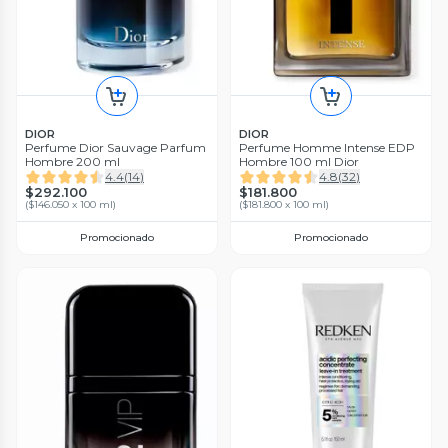
DIOR
DIOR
Perfume Dior Sauvage Parfum
Perfume Homme Intense EDP
Hombre 200 ml
Hombre 100 ml Dior
4.4
(
14
)
4.8
(
32
)
$292.100
$181.800
(
$146.050 x 100 ml
)
(
$181.800 x 100 ml
)
Promocionado
Promocionado