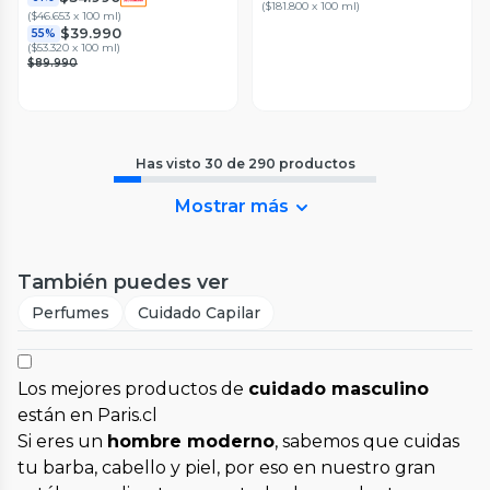
(
$181.800 x 100 ml
)
(
$46.653 x 100 ml
)
$39.990
55%
(
$53.320 x 100 ml
)
$89.990
Has visto
30
de
290
productos
Mostrar más
También puedes ver
Perfumes
Cuidado Capilar
Los mejores productos de
cuidado masculino
están en Paris.cl
Si eres un
hombre moderno
, sabemos que cuidas
tu barba, cabello y piel, por eso en nuestro gran