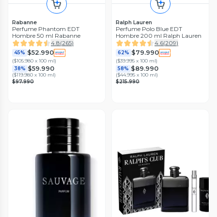
Rabanne
Ralph Lauren
Perfume Phantom EDT
Perfume Polo Blue EDT
Hombre 50 ml Rabanne
Hombre 200 ml Ralph Lauren
4.8
(
265
)
4.6
(
209
)
$52.990
$79.990
45%
62%
(
$105.980 x 100 ml
)
(
$39.995 x 100 ml
)
$59.990
$89.990
38%
58%
(
$119.980 x 100 ml
)
(
$44.995 x 100 ml
)
$97.990
$215.990