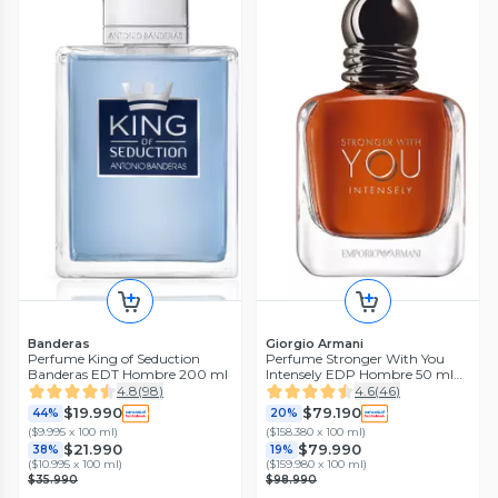
Banderas
Giorgio Armani
Perfume King of Seduction
Perfume Stronger With You
Banderas EDT Hombre 200 ml
Intensely EDP Hombre 50 ml
Giorgio Armani
4.8
(
98
)
4.6
(
46
)
$19.990
$79.190
44%
20%
(
$9.995 x 100 ml
)
(
$158.380 x 100 ml
)
$21.990
$79.990
38%
19%
(
$10.995 x 100 ml
)
(
$159.980 x 100 ml
)
$35.990
$98.990