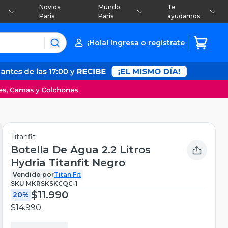
Novios
Mundo
Te
Paris
Paris
ayudamos
¡Hola! Ingresa o regístrate
Titanfit
Botella De Agua 2.2 Litros
Hydria Titanfit Negro
Vendido por
Titan Fit
SKU
MKRSKSKCQC-1
$11.990
20%
$14.990