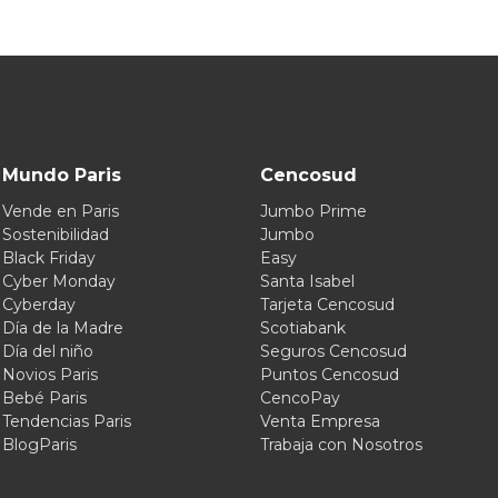
Mundo Paris
Cencosud
Vende en Paris
Jumbo Prime
Sostenibilidad
Jumbo
Black Friday
Easy
Cyber Monday
Santa Isabel
Cyberday
Tarjeta Cencosud
Día de la Madre
Scotiabank
Día del niño
Seguros Cencosud
Novios Paris
Puntos Cencosud
Bebé Paris
CencoPay
Tendencias Paris
Venta Empresa
BlogParis
Trabaja con Nosotros