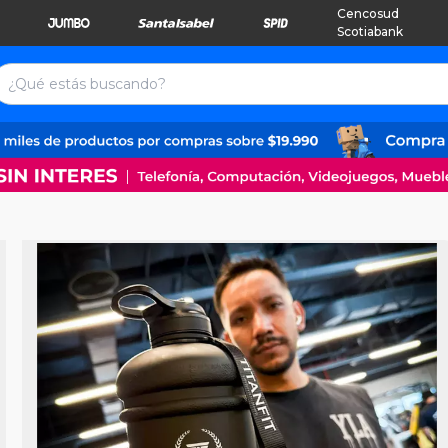
Cencosud
Scotiabank