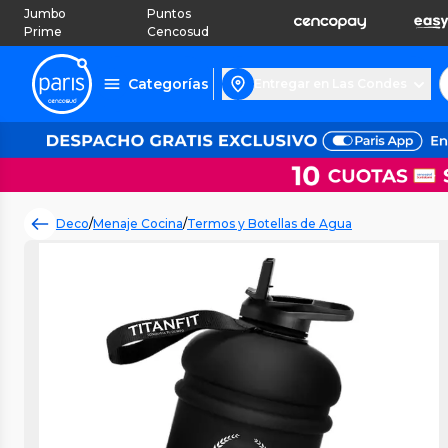
Jumbo
Puntos
Prime
Cencosud
Categorías
Entregar en Las Condes
Deco
/
Menaje Cocina
/
Termos y Botellas de Agua