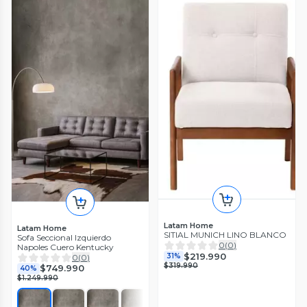
Latam Home
Latam Home
SITIAL MUNICH LINO BLANCO
Sofa Seccional Izquierdo
0
(
0
)
Napoles Cuero Kentucky
$219.990
31%
0
(
0
)
$319.990
$749.990
40%
$1.249.990