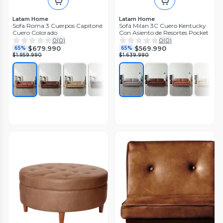
Latam Home
Latam Home
Sofa Roma 3 Cuerpos Capitoné
Sofá Milan 3C Cuero Kentucky
Cuero Colorado
Con Asiento de Resortes Pocket
0
(
0
)
0
(
0
)
$679.990
$569.990
65%
65%
$1.959.990
$1.639.990