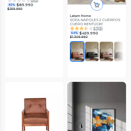
0
(
0
)
$89.990
65%
$259.990
Latam Home
SOFA NAPOLES 2 CUERPOS
CUERO KENTUCKY
3.7
(
3
)
$459.990
64%
$1.309.990