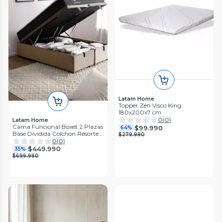
Latam Home
Topper Zen Visco King
180x200x7 cm
0
(
0
)
Latam Home
Cama Funcional Boxet 2 Plazas
$99.990
64%
Base Dividida Colchon Resortes
$279.990
New Top Funda Lavable Beige
0
(
0
)
$449.990
35%
$699.990