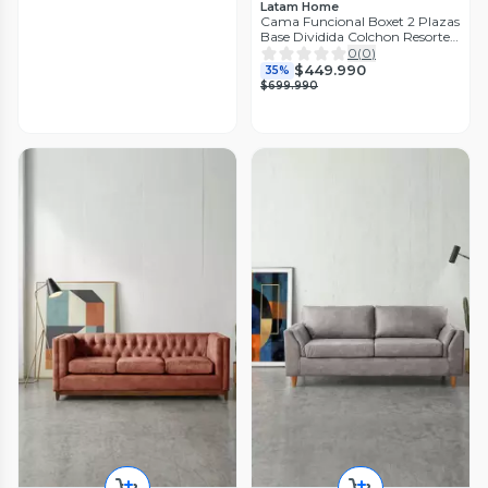
Latam Home
Cama Funcional Boxet 2 Plazas
Base Dividida Colchon Resortes
New Top Funda Lavable Gris
0
(
0
)
$449.990
35%
$699.990