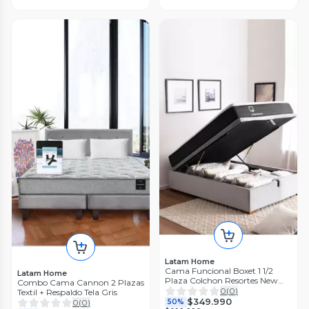
Latam Home
Cama Funcional Boxet 1 1/2
Latam Home
Plaza Colchon Resortes New
Combo Cama Cannon 2 Plazas
Top Funda Lavable
0
(
0
)
Textil + Respaldo Tela Gris
$349.990
0
(
0
)
50%