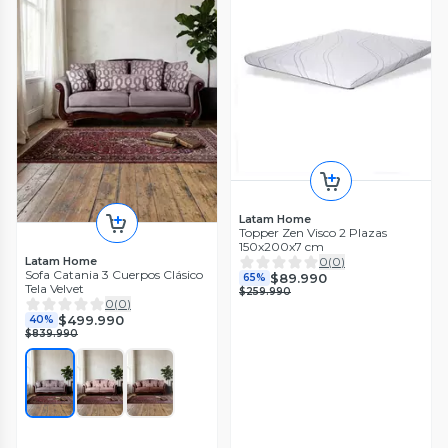
Latam Home
Topper Zen Visco 2 Plazas
150x200x7 cm
Latam Home
0
(
0
)
Sofa Catania 3 Cuerpos Clásico
$89.990
65%
Tela Velvet
$259.990
0
(
0
)
$499.990
40%
$839.990