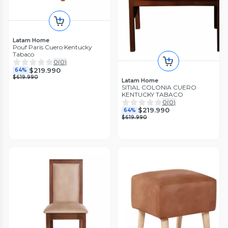
Latam Home
Pouf Paris Cuero Kentucky
Tabaco
0
(
0
)
$219.990
64%
$619.990
Latam Home
SITIAL COLONIA CUERO
KENTUCKY TABACO
0
(
0
)
$219.990
64%
$619.990