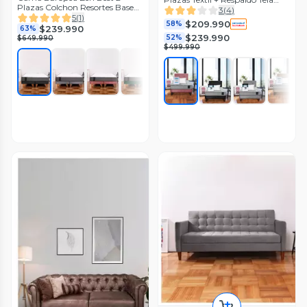
Plazas Colchon Resortes Base
Velvet
3
(
4
)
Dividida Tela
5
(
1
)
$209.990
58%
$239.990
63%
$239.990
52%
$649.990
$499.990