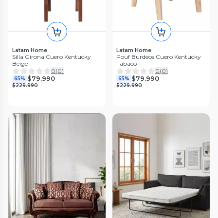
Latam Home
Latam Home
Silla Girona Cuero Kentucky
Pouf Burdeos Cuero Kentucky
Beige
Tabaco
0
(
0
)
0
(
0
)
$79.990
$79.990
65%
65%
$229.990
$229.990