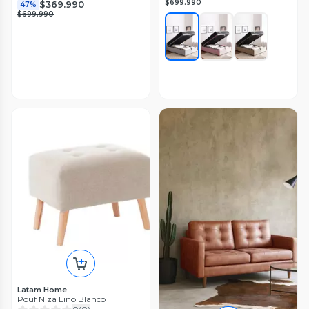
$699.990
$369.990
47%
$699.990
Latam Home
Pouf Niza Lino Blanco