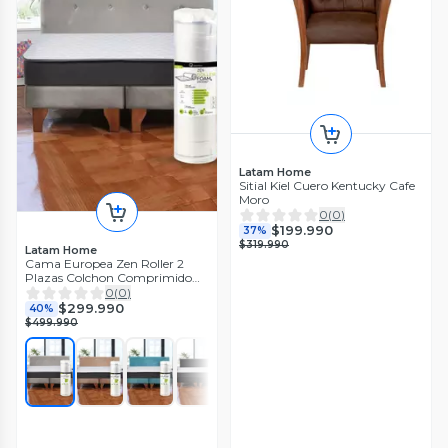
Latam Home
Sitial Kiel Cuero Kentucky Cafe
Moro
0
(
0
)
$199.990
37%
$319.990
Latam Home
Cama Europea Zen Roller 2
Plazas Colchon Comprimido
Espuma Tela
0
(
0
)
$299.990
40%
$499.990