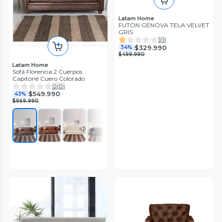
Latam Home
FUTON GENOVA TELA VELVET
GRIS
1
(
1
)
$329.990
34%
$499.990
Latam Home
Sofá Florencia 2 Cuerpos
Capitoné Cuero Colorado
0
(
0
)
$549.990
43%
$969.990