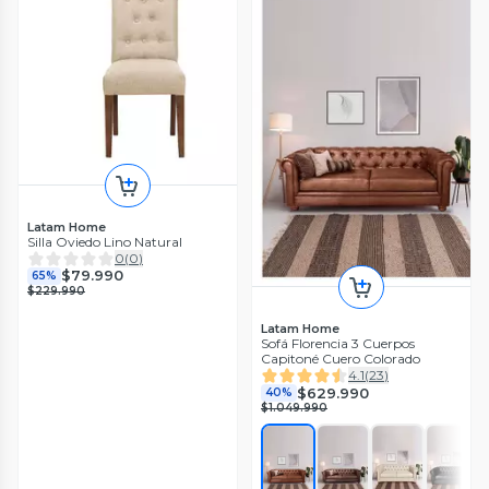
Latam Home
Silla Oviedo Lino Natural
0
(
0
)
$79.990
65%
$229.990
Latam Home
Sofá Florencia 3 Cuerpos
Capitoné Cuero Colorado
4.1
(
23
)
$629.990
40%
$1.049.990