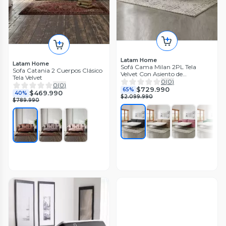
Latam Home
Latam Home
Sofá Cama Milan 2PL Tela
Sofa Catania 2 Cuerpos Clásico
Velvet Con Asiento de
Tela Velvet
Resortes Pocket
0
(
0
)
0
(
0
)
$729.990
65%
$469.990
40%
$2.099.990
$789.990