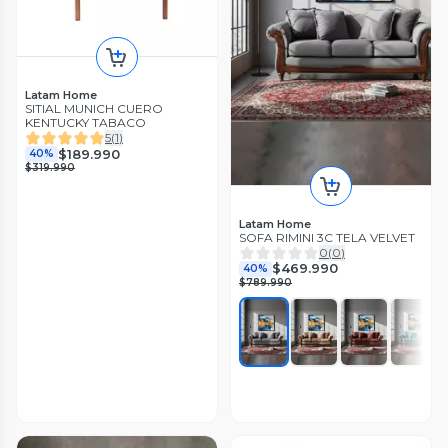
Latam Home
SITIAL MUNICH CUERO
KENTUCKY TABACO
5
(
1
)
$189.990
40%
$319.990
Latam Home
SOFA RIMINI 3C TELA VELVET
0
(
0
)
$469.990
40%
$789.990