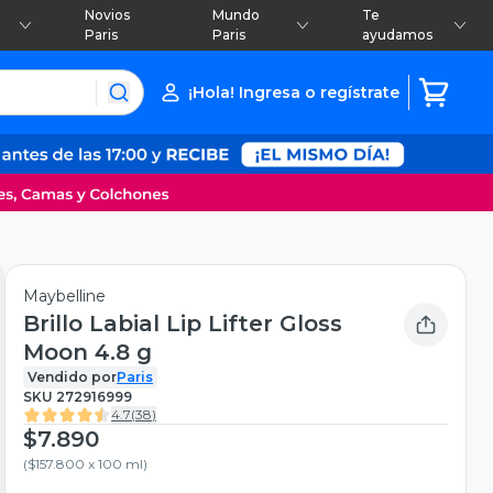
Novios
Mundo
Te
Paris
Paris
ayudamos
¡Hola! Ingresa o regístrate
Maybelline
Brillo Labial Lip Lifter Gloss
Moon 4.8 g
Vendido por
Paris
SKU
272916999
4.7
(
38
)
$7.890
(
$157.800 x 100 ml
)