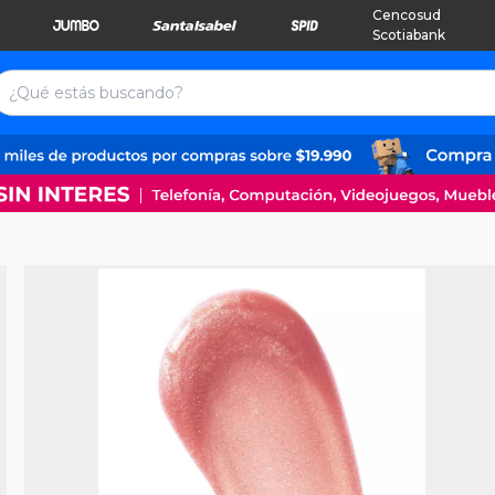
Cencosud
Scotiabank