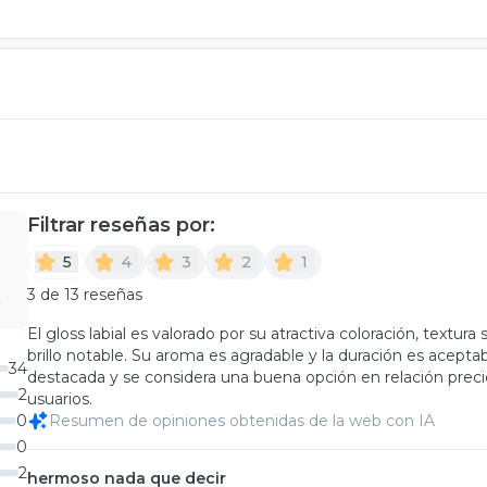
Filtrar reseñas por:
5
4
3
2
1
3 de 13 reseñas
El gloss labial es valorado por su atractiva coloración, textu
brillo notable. Su aroma es agradable y la duración es acepta
34
destacada y se considera una buena opción en relación preci
2
usuarios.
0
Resumen de opiniones obtenidas de la web con IA
0
2
hermoso nada que decir