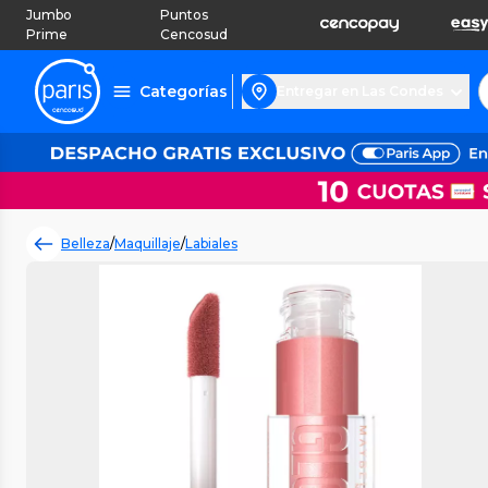
Jumbo
Puntos
Prime
Cencosud
Categorías
Entregar en Las Condes
Belleza
/
Maquillaje
/
Labiales