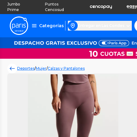
Jumbo
Puntos
Prime
Cencosud
Categorías
Entregar en Las Condes
Deportes
/
Mujer
/
Calzas y Pantalones