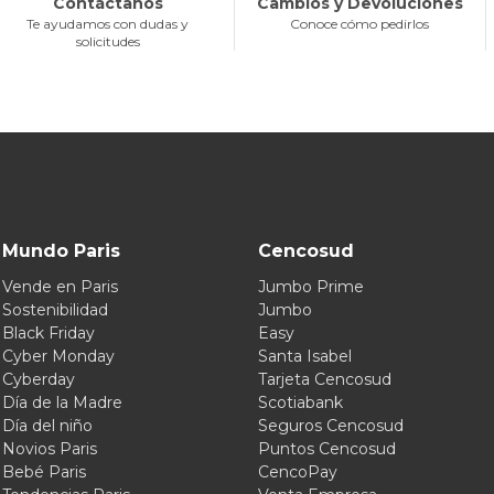
Contáctanos
Cambios y Devoluciones
Te ayudamos con dudas y
Conoce cómo pedirlos
solicitudes
Mundo Paris
Cencosud
Vende en Paris
Jumbo Prime
Sostenibilidad
Jumbo
Black Friday
Easy
Cyber Monday
Santa Isabel
Cyberday
Tarjeta Cencosud
Día de la Madre
Scotiabank
Día del niño
Seguros Cencosud
Novios Paris
Puntos Cencosud
Bebé Paris
CencoPay