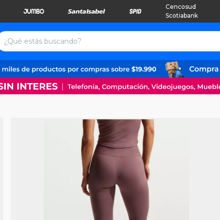
Cencosud
Scotiabank