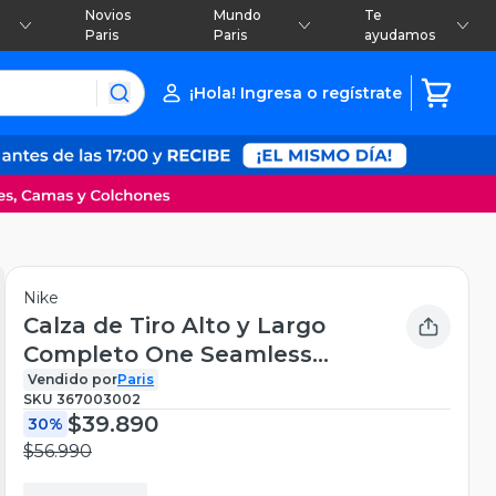
Novios
Mundo
Te
Paris
Paris
ayudamos
¡Hola! Ingresa o regístrate
Nike
Calza de Tiro Alto y Largo
Completo One Seamless
Front
Vendido por
Paris
SKU
367003002
$39.890
30%
$56.990