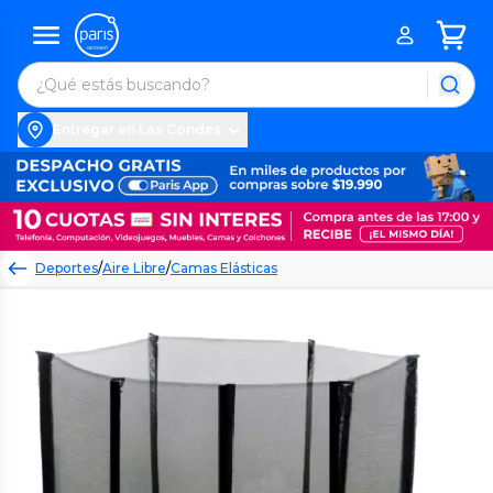
Entregar en Las Condes
Deportes
/
Aire Libre
/
Camas Elásticas