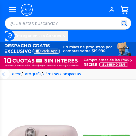
Entregar en Las Condes
Tecno
/
Fotografía
/
Cámaras Compactas