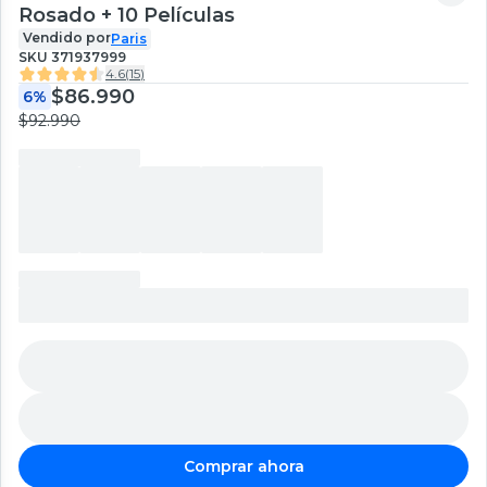
Rosado + 10 Películas
Vendido por
Paris
SKU
371937999
4.6
(
15
)
$86.990
6%
$92.990
Comprar ahora