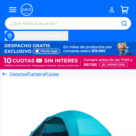
Entregar en Las Condes
Deportes
/
Camping
/
Carpas