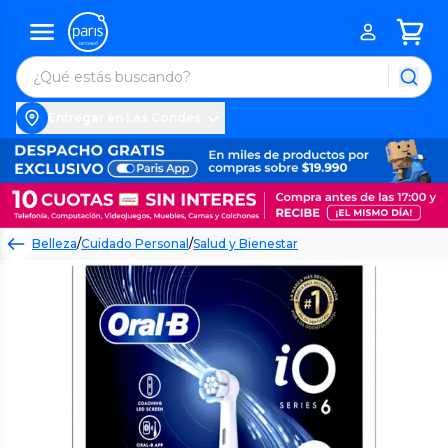
Entregar en Las Condes
Belleza
/
Cuidado Personal
/
Salud y Bienestar