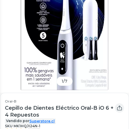
1
/
7
Oral-B
Cepillo de Dientes Eléctrico Oral-B iO 6 +
4 Repuestos
Vendido por
Superstore.cl
SKU
MK1HQJI24N-1