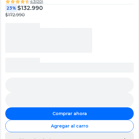
4.3
(
20
)
$132.990
23%
$172.990
Comprar ahora
Agregar al carro