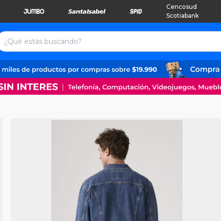
Cencosud
Scotiabank