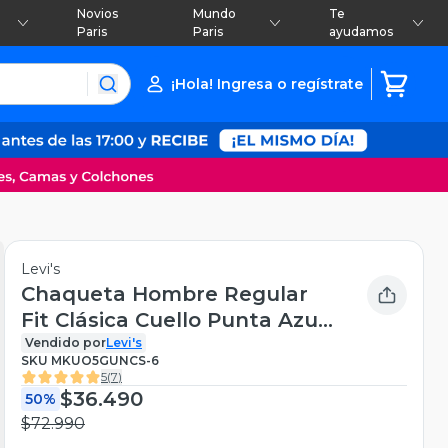
Novios
Mundo
Te
Paris
Paris
ayudamos
¡Hola! Ingresa o regístrate
Levi's
Chaqueta Hombre Regular
Fit Clásica Cuello Punta Azul
Levis 72334-0130
Vendido por
Levi's
SKU
MKUO5GUNCS-6
5
(
7
)
$36.490
50%
$72.990