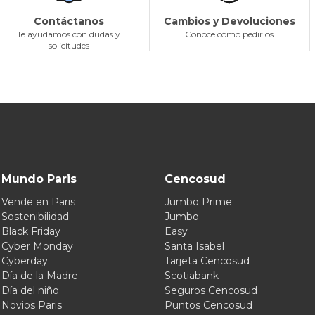
Contáctanos
Cambios y Devoluciones
Te ayudamos con dudas y
Conoce cómo pedirlos
solicitudes
Mundo Paris
Cencosud
Vende en Paris
Jumbo Prime
Sostenibilidad
Jumbo
Black Friday
Easy
Cyber Monday
Santa Isabel
Cyberday
Tarjeta Cencosud
Día de la Madre
Scotiabank
Día del niño
Seguros Cencosud
Novios Paris
Puntos Cencosud