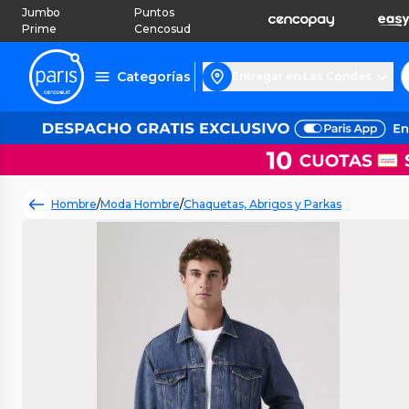
Jumbo
Puntos
Prime
Cencosud
Categorías
Entregar en Las Condes
Hombre
/
Moda Hombre
/
Chaquetas, Abrigos y Parkas