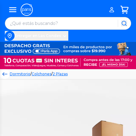
Entregar en Las Condes
Dormitorio
/
Colchones
/
2 Plazas