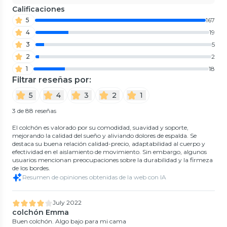
Calificaciones
5
167
4
19
3
5
2
2
1
18
Filtrar reseñas por:
5
4
3
2
1
3 de 88 reseñas
El colchón es valorado por su comodidad, suavidad y soporte,
mejorando la calidad del sueño y aliviando dolores de espalda. Se
destaca su buena relación calidad-precio, adaptabilidad al cuerpo y
efectividad en el aislamiento de movimiento. Sin embargo, algunos
usuarios mencionan preocupaciones sobre la durabilidad y la firmeza
de los bordes.
Resumen de opiniones obtenidas de la web con IA
July 2022
colchón Emma
Buen colchón. Algo bajo para mi cama