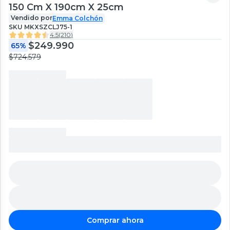
150 Cm X 190cm X 25cm
Vendido por
Emma Colchón
SKU
MKXSZCLJ75-1
4.5
(
210
)
$249.990
65%
$724.579
Comprar ahora