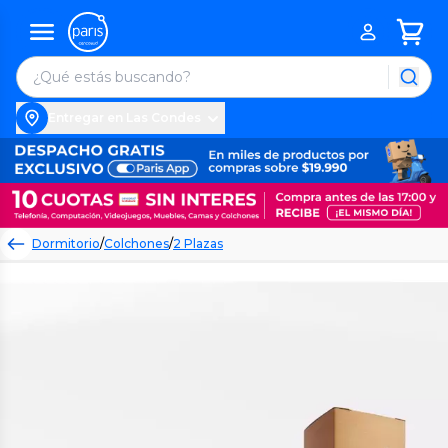
Entregar en Las Condes
Dormitorio
/
Colchones
/
2 Plazas