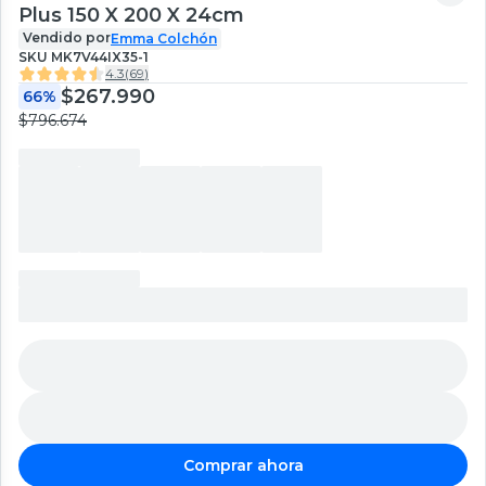
Plus 150 X 200 X 24cm
Vendido por
Emma Colchón
SKU
MK7V44IX35-1
4.3
(
69
)
$267.990
66%
$796.674
Comprar ahora