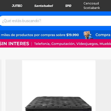
Cencosud
Scotiabank