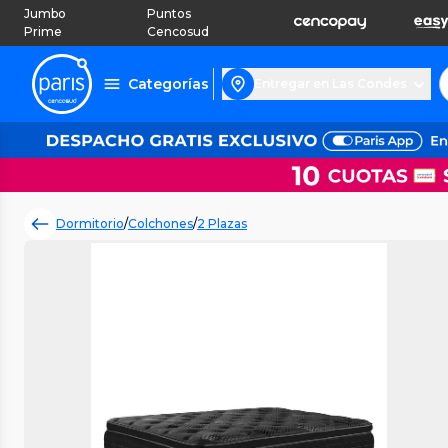
Jumbo
Puntos
Prime
Cencosud
Categorías
Entregar en Las Condes
Dormitorio
/
Colchones
/
2 Plazas