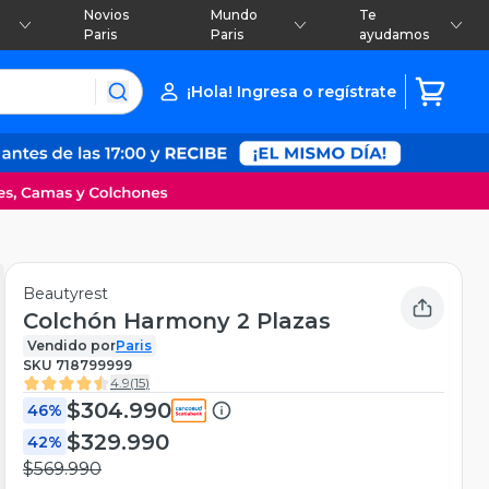
Novios
Mundo
Te
Paris
Paris
ayudamos
¡Hola! Ingresa o regístrate
Beautyrest
Colchón Harmony 2 Plazas
Vendido por
Paris
SKU
718799999
4.9
(
15
)
$304.990
46%
$329.990
42%
$569.990