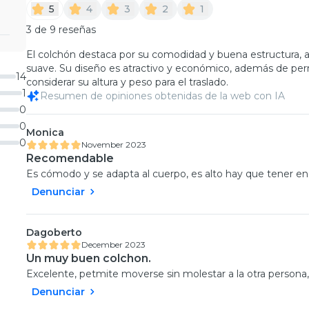
5
4
3
2
1
3 de 9 reseñas
El colchón destaca por su comodidad y buena estructura, a
suave. Su diseño es atractivo y económico, además de per
14
considerar su altura y peso para el traslado.
1
Resumen de opiniones obtenidas de la web con IA
0
0
Monica
0
November 2023
Recomendable
Es cómodo y se adapta al cuerpo, es alto hay que tener e
Denunciar
Dagoberto
December 2023
Un muy buen colchon.
Excelente, petmite moverse sin molestar a la otra person
Denunciar