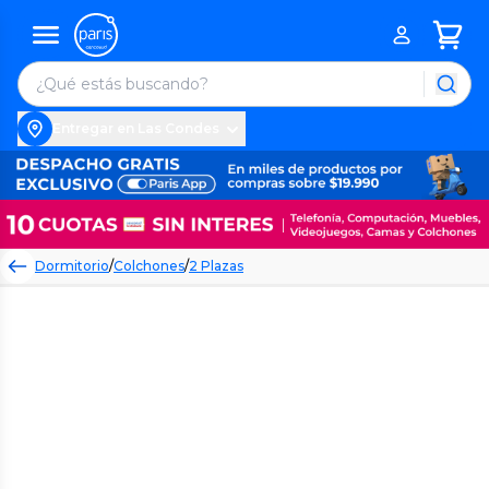
Entregar en Las Condes
Dormitorio
/
Colchones
/
2 Plazas