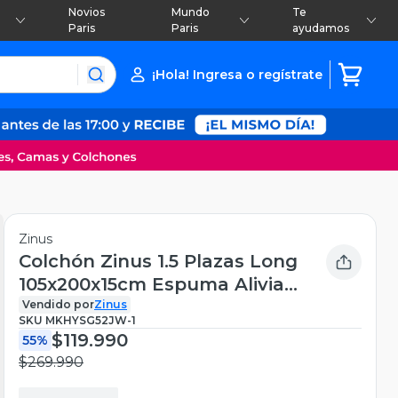
Novios
Mundo
Te
Paris
Paris
ayudamos
¡Hola! Ingresa o regístrate
Zinus
Colchón Zinus 1.5 Plazas Long
105x200x15cm Espuma Alivia
Pr
Vendido por
Zinus
SKU
MKHYSG52JW-1
$119.990
55%
$269.990