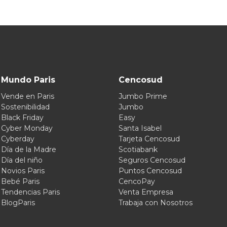
Mundo Paris
Cencosud
Vende en Paris
Jumbo Prime
Sostenibilidad
Jumbo
Black Friday
Easy
Cyber Monday
Santa Isabel
Cyberday
Tarjeta Cencosud
Día de la Madre
Scotiabank
Día del niño
Seguros Cencosud
Novios Paris
Puntos Cencosud
Bebé Paris
CencoPay
Tendencias Paris
Venta Empresa
BlogParis
Trabaja con Nosotros