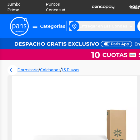
Jumbo
Puntos
Prime
Cencosud
Categorías
Entregar en Las Condes
Dormitorio
/
Colchones
/
1,5 Plazas