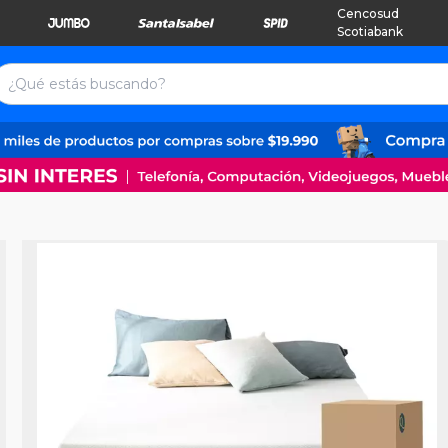
Cencosud
Scotiabank