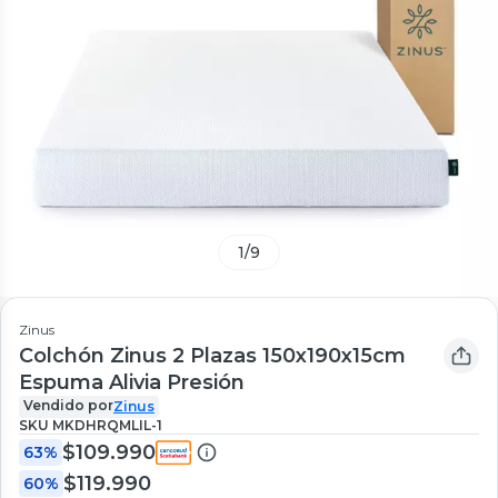
1
/
9
Zinus
Colchón Zinus 2 Plazas 150x190x15cm
Espuma Alivia Presión
Vendido por
Zinus
SKU
MKDHRQMLIL-1
$109.990
63%
$119.990
60%