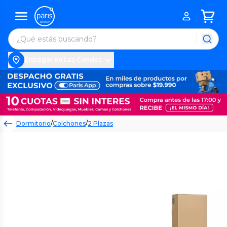
Entregar en Las Condes
Dormitorio
/
Colchones
/
2 Plazas