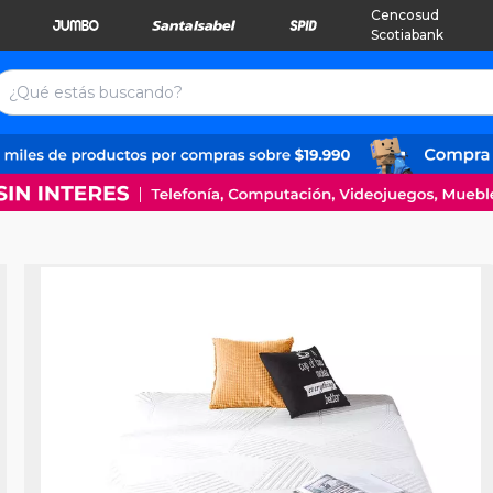
Cencosud
Scotiabank