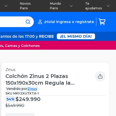
Novios
Mundo
Te
Paris
Paris
ayudamos
¡Hola! Ingresa o regístrate
Zinus
Colchón Zinus 2 Plazas
150x190x30cm Regula la
Temperatura
Vendido por
Zinus
SKU
MKY2XU7XTA-1
$249.990
54%
$549.990