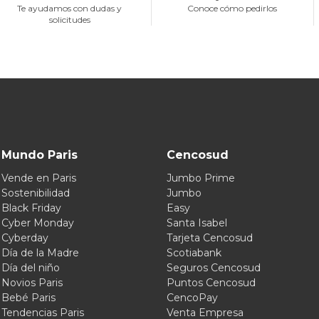
Te ayudamos con dudas y
Conoce cómo pedirlos
solicitudes
Mundo Paris
Cencosud
Vende en Paris
Jumbo Prime
Sostenibilidad
Jumbo
Black Friday
Easy
Cyber Monday
Santa Isabel
Cyberday
Tarjeta Cencosud
Día de la Madre
Scotiabank
Día del niño
Seguros Cencosud
Novios Paris
Puntos Cencosud
Bebé Paris
CencoPay
Tendencias Paris
Venta Empresa