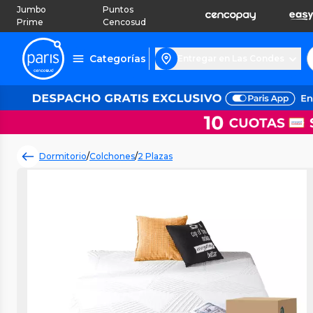
Jumbo
Puntos
Prime
Cencosud
Categorías
Entregar en Las Condes
Dormitorio
/
Colchones
/
2 Plazas