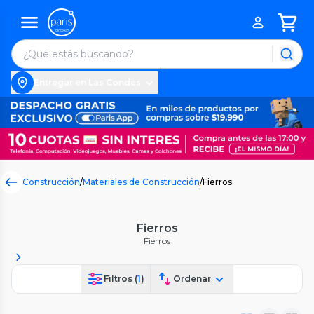
Entregar en Las Condes
Construcción
/
Materiales de Construcción
/
Fierros
Fierros
Fierros
Filtros (
1
)
Ordenar