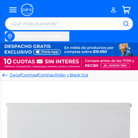
Entregar en Las Condes
Deco
/
Cortinas
/
Cortinas Roller y Black Out