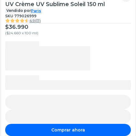
UV Crème UV Sublime Soleil 150 ml
Vendido por
Paris
SKU
779026999
4.9
(
17
)
$36.990
(
$24.660 x 100 ml
)
Comprar ahora