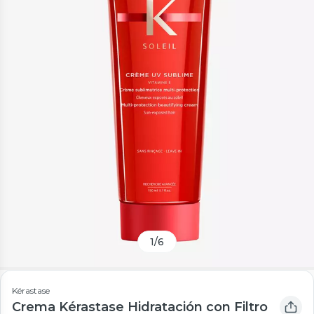
1
/
6
Kérastase
Crema Kérastase Hidratación con Filtro