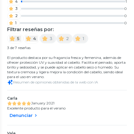
4
1
3
0
2
0
1
0
Filtrar reseñas por:
5
4
3
2
1
3 de 7 reseñas
El producto destaca por su fragancia fresca y femenina, además de
ofrecer protección UV y suavidad al cabello. Facilita el peinado, aporta
brillo y sedosidad, y se puede aplicar en cabello seco o húmedo. Su
textura cremosa y ligera mejora la condición del cabello, siendo ideal
para el uso en verano.
Resumen de opiniones obtenidas de la web con IA
Carla
January 2021
Excelente producto para el verano
Denunciar
Vale