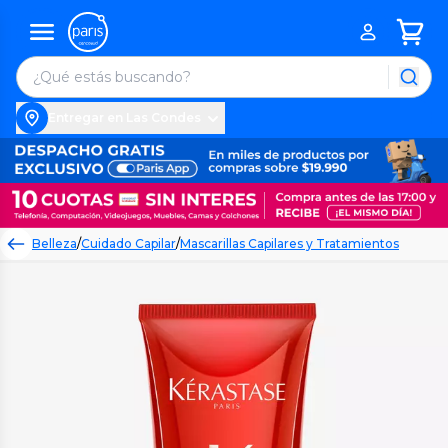
Entregar en Las Condes
Belleza
/
Cuidado Capilar
/
Mascarillas Capilares y Tratamientos