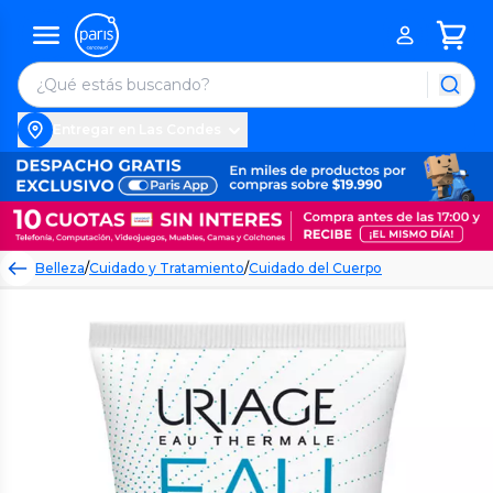
Entregar en Las Condes
Belleza
/
Cuidado y Tratamiento
/
Cuidado del Cuerpo