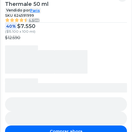
Thermale 50 ml
Vendido por
Paris
SKU
624591999
4.6
(
17
)
$7.550
40%
(
$15.100 x 100 ml
)
$12.590
Comprar ahora