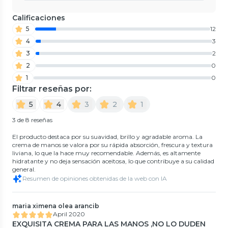
Calificaciones
5
12
4
3
3
2
2
0
1
0
Filtrar reseñas por:
5
4
3
2
1
3 de 8 reseñas
El producto destaca por su suavidad, brillo y agradable aroma. La
crema de manos se valora por su rápida absorción, frescura y textura
liviana, lo que la hace muy recomendable. Además, es altamente
hidratante y no deja sensación aceitosa, lo que contribuye a su calidad
general.
Resumen de opiniones obtenidas de la web con IA
maria ximena olea arancib
April 2020
EXQUISITA CREMA PARA LAS MANOS ,NO LO DUDEN