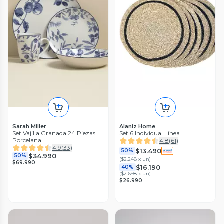
Sarah Miller
Alaniz Home
Set Vajilla Granada 24 Piezas
Set 6 Individual Línea
Porcelana
4.8
(
61
)
4.9
(
33
)
$13.490
50%
$34.990
50%
(
$2.248 x un
)
$69.990
$16.190
40%
(
$2.698 x un
)
$26.990