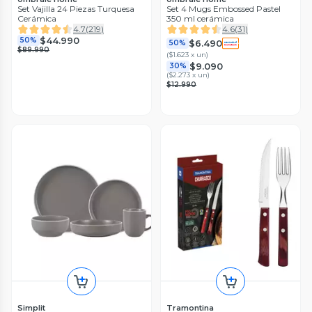
Set Vajilla 24 Piezas Turquesa
Set 4 Mugs Embossed Pastel
Cerámica
350 ml cerámica
4.7
(
219
)
4.6
(
31
)
$44.990
50%
$6.490
50%
$89.990
(
$1.623 x un
)
$9.090
30%
(
$2.273 x un
)
$12.990
Simplit
Tramontina