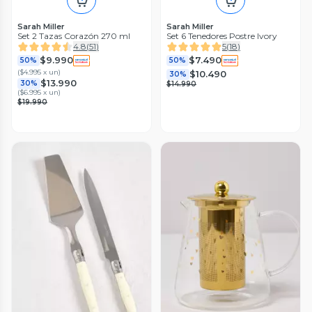
Sarah Miller
Sarah Miller
Set 2 Tazas Corazón 270 ml
Set 6 Tenedores Postre Ivory
4.8
(
51
)
5
(
18
)
$9.990
$7.490
50%
50%
(
$4.995 x un
)
$10.490
30%
$13.990
30%
$14.990
(
$6.995 x un
)
$19.990