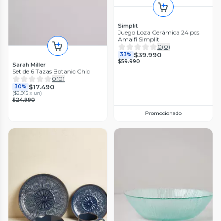
Simplit
Juego Loza Cerámica 24 pcs
Amalfi Simplit
0
(
0
)
$39.990
33%
$59.990
Sarah Miller
Set de 6 Tazas Botanic Chic
0
(
0
)
$17.490
30%
(
$2.915 x un
)
$24.990
Promocionado