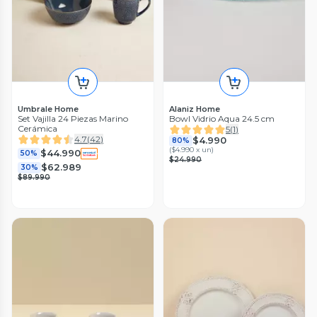
Umbrale Home
Alaniz Home
Set Vajilla 24 Piezas Marino
Bowl Vidrio Aqua 24.5 cm
Cerámica
5
(
1
)
4.7
(
42
)
$4.990
80%
(
$4.990 x un
)
$44.990
50%
$24.990
$62.989
30%
$89.990