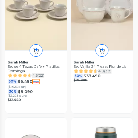
Sarah Miller
Sarah Miller
Set de 4 Tazas Café + Platillos
Set Vajilla 24 Piezas Flor de Lis
Dominga
4.8
(
30
)
4.5
(
22
)
$37.490
50%
$74.990
$6.490
50%
(
$1.623 x un
)
$9.090
30%
(
$2.273 x un
)
$12.990