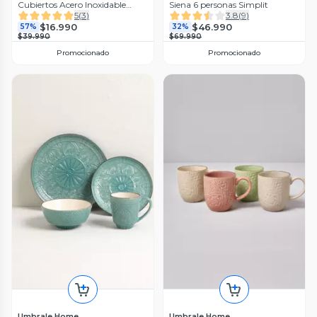
Cubiertos Acero Inoxidable
Siena 6 personas Simplit
Puglia
5
(
3
)
3.8
(
9
)
$16.990
$46.990
57%
32%
$39.990
$69.990
Promocionado
Promocionado
Umbrale Home
Umbrale Home