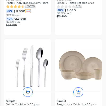
Pack 6 Individuales 35 cm Fibra
Set de 4 Tazas Botanic Chic
4.7
(
755
)
0
(
0
)
$9.090
30%
$11.990
50%
(
$2.273 x un
)
(
$1.998 x un
)
$12.990
$14.390
40%
(
$2.398 x un
)
$23.990
Simplit
Simplit
Set de Cuchillería 30 pcs
Juego Loza Cerámica 30 pcs