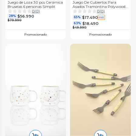
Juego de Loza 30 pcs Cerámica
Juego De Cubiertos Para
Bruselas 6 personas Simplit
Asados Tramontina Polywood
12 Piezas
0
(
0
)
0
(
0
)
$56.990
28%
$17.490
65%
$79.990
$18.490
63%
$49.990
Promocionado
Promocionado