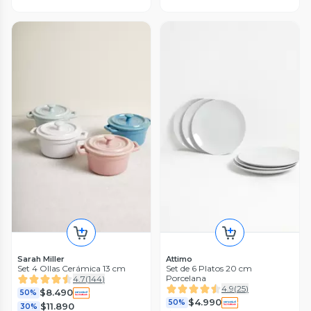
Sarah Miller
Attimo
Set 4 Ollas Cerámica 13 cm
Set de 6 Platos 20 cm
Porcelana
4.7
(
144
)
4.9
(
25
)
$8.490
50%
$4.990
50%
$11.890
30%