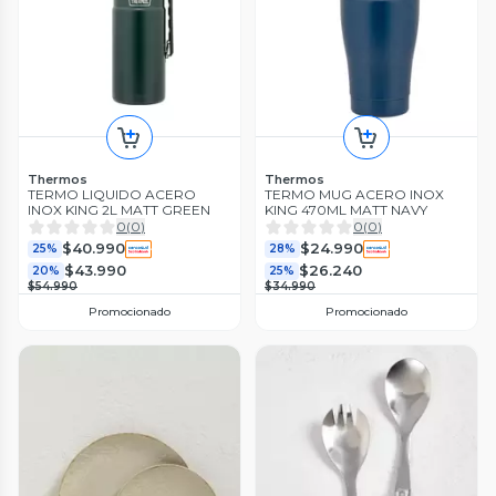
Thermos
Thermos
TERMO LIQUIDO ACERO
TERMO MUG ACERO INOX
INOX KING 2L MATT GREEN
KING 470ML MATT NAVY
0
(
0
)
0
(
0
)
$40.990
$24.990
25%
28%
$43.990
$26.240
20%
25%
$54.990
$34.990
Promocionado
Promocionado