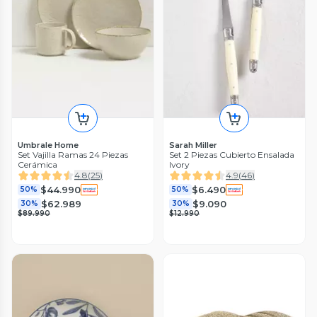
Umbrale Home
Sarah Miller
Set Vajilla Ramas 24 Piezas
Set 2 Piezas Cubierto Ensalada
Cerámica
Ivory
4.8
(
25
)
4.9
(
46
)
$44.990
$6.490
50%
50%
$62.989
$9.090
30%
30%
$89.990
$12.990