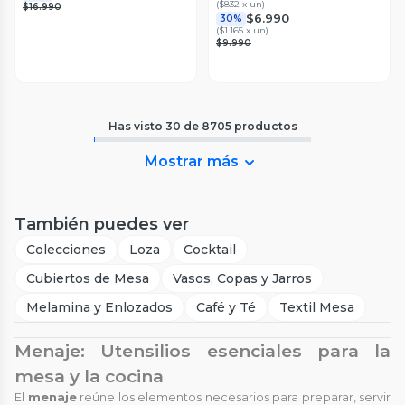
(
$832 x un
)
$16.990
$6.990
30%
(
$1.165 x un
)
$9.990
Has visto
30
de
8705
productos
Mostrar más
También puedes ver
Colecciones
Loza
Cocktail
Cubiertos de Mesa
Vasos, Copas y Jarros
Melamina y Enlozados
Café y Té
Textil Mesa
Menaje: Utensilios esenciales para la
mesa y la cocina
El
menaje
reúne los elementos necesarios para preparar, servir