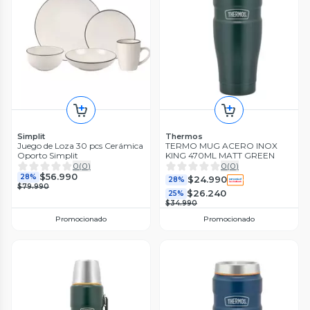
Simplit
Thermos
Juego de Loza 30 pcs Cerámica
TERMO MUG ACERO INOX
Oporto Simplit
KING 470ML MATT GREEN
0
(
0
)
0
(
0
)
$56.990
28%
$24.990
28%
$79.990
$26.240
25%
$34.990
Promocionado
Promocionado