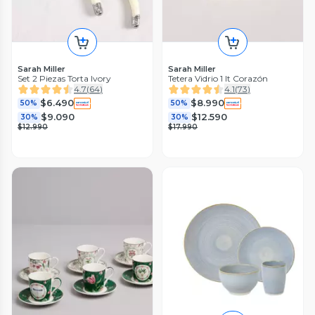
Sarah Miller
Sarah Miller
Set 2 Piezas Torta Ivory
Tetera Vidrio 1 lt Corazón
4.7
(
64
)
4.1
(
73
)
$6.490
$8.990
50%
50%
$9.090
$12.590
30%
30%
$12.990
$17.990