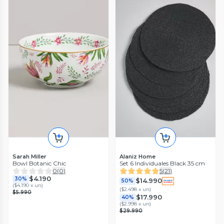
Sarah Miller
Alaniz Home
Bowl Botanic Chic
Set 6 Individuales Black 35 cm
0
(
0
)
5
(
21
)
$4.190
30%
$14.990
50%
(
$4.190 x un
)
(
$2.498 x un
)
$5.990
$17.990
40%
(
$2.998 x un
)
$29.990