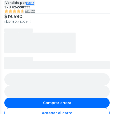
Vendido por
Paris
SKU
624598999
4.8
(
67
)
$19.590
(
$39.180 x 100 ml
)
Comprar ahora
Agregar al carro