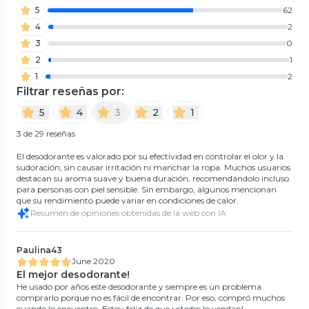
5
62
4
2
3
0
2
1
1
2
Filtrar reseñas por:
5
4
3
2
1
3 de 29 reseñas
El desodorante es valorado por su efectividad en controlar el olor y la
sudoración, sin causar irritación ni manchar la ropa. Muchos usuarios
destacan su aroma suave y buena duración, recomendándolo incluso
para personas con piel sensible. Sin embargo, algunos mencionan
que su rendimiento puede variar en condiciones de calor.
Resumen de opiniones obtenidas de la web con IA
Paulina43
June 2020
El mejor desodorante!
He usado por años este desodorante y siempre es un problema
comprarlo porque no es fácil de encontrar. Por eso, compró muchos
cuando lo encuentro. Estoy feliz de que ustedes lo vendan!