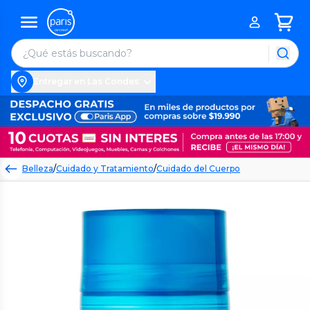
Entregar en Las Condes
Belleza
/
Cuidado y Tratamiento
/
Cuidado del Cuerpo