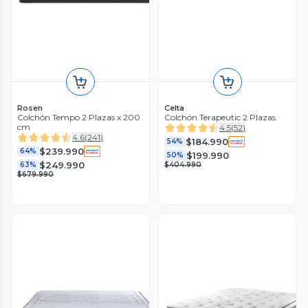
Rosen
Celta
Colchón Tempo 2 Plazas x 200
Colchón Terapeutic 2 Plazas
cm
4.5
(
52
)
4.6
(
241
)
$184.990
54%
$239.990
64%
$199.990
50%
$249.990
63%
$404.990
$679.990