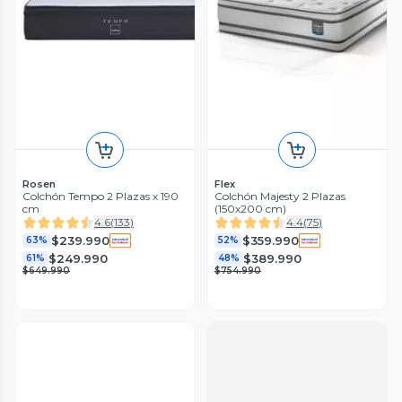
Rosen
Flex
Colchón Tempo 2 Plazas x 190
Colchón Majesty 2 Plazas
cm
(150x200 cm)
4.6
(
133
)
4.4
(
75
)
$239.990
$359.990
63%
52%
$249.990
$389.990
61%
48%
$649.990
$754.990