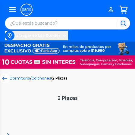
Entregar en Las Condes
Dormitorio
/
Colchones
/
2 Plazas
2 Plazas