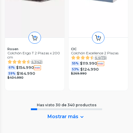
Rosen
CIC
Colchón Ergo T 2 Plazas x 200
Colchón Excellence 2 Plazas
cm
4.4
(
75
)
4.1
(
42
)
$119.990
55%
$154.990
61%
$124.990
53%
$164.990
59%
$269.990
$404.990
Has visto
30
de
340
productos
Mostrar más