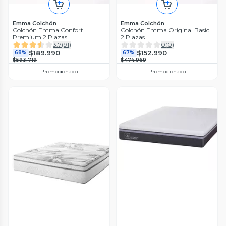
Emma Colchón
Emma Colchón
Colchón Emma Confort
Colchón Emma Original Basic
Premium 2 Plazas
2 Plazas
3.7
(
91
)
0
(
0
)
$189.990
$152.990
68%
67%
$593.719
$474.969
Promocionado
Promocionado