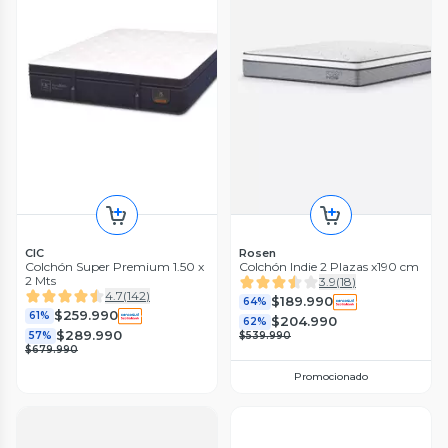
CIC
Rosen
Colchón Super Premium 1.50 x
Colchón Indie 2 Plazas x190 cm
2 Mts
3.9
(
18
)
4.7
(
142
)
$189.990
64%
$259.990
61%
$204.990
62%
$289.990
57%
$539.990
$679.990
Promocionado