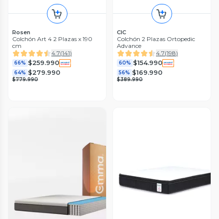
Rosen
CIC
Colchón Art 4 2 Plazas x 190
Colchón 2 Plazas Ortopedic
cm
Advance
4.7
(
141
)
4.7
(
198
)
$259.990
$154.990
66%
60%
$279.990
$169.990
64%
56%
$779.990
$389.990