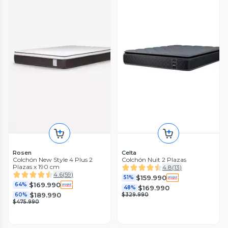
Rosen
Celta
Colchón New Style 4 Plus 2
Colchón Nuit 2 Plazas
Plazas x 190 cm
4.8
(
13
)
4.6
(
59
)
$159.990
51%
$169.990
64%
$169.990
48%
$189.990
60%
$329.990
$475.990