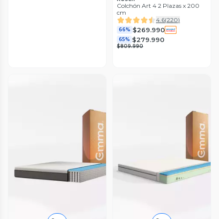
Colchón Art 4 2 Plazas x 200
cm
4.6
(
220
)
$269.990
66%
$279.990
65%
$809.990