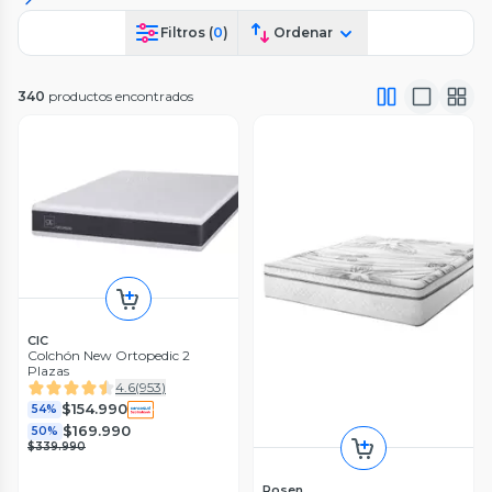
Filtros (
0
)
Ordenar
340
productos encontrados
CIC
Colchón New Ortopedic 2
Plazas
4.6
(
953
)
$154.990
54%
$169.990
50%
$339.990
Rosen