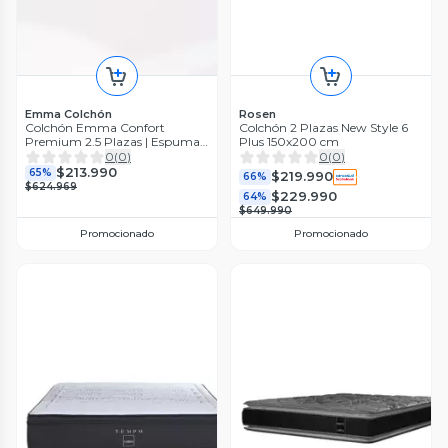
Emma Colchón
Rosen
Colchón Emma Confort
Colchón 2 Plazas New Style 6
Premium 2.5 Plazas | Espuma
Plus 150x200 cm
Y Resortes
0
(
0
)
0
(
0
)
$213.990
65%
$219.990
66%
$624.969
$229.990
64%
$649.990
Promocionado
Promocionado