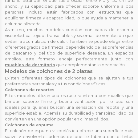
tamaño estándar, el que suele oscilar entre 140 y 150 cm de
ancho, y su capacidad para ofrecer soporte uniforme a dos
personas. Incluso están fabricados con estructuras que
equilibran firmeza y adaptabilidad, lo que ayuda a mantener la
columna alineada.
Asimismo, muchos modelos cuentan con capas de espuma
viscoelástica, tejidos transpirables y sistemas de ventilación que
evitan la acumulación de calor. También se puede elegir entre
diferentes grados de firmeza, dependiendo de las preferencias
de descanso y del tipo de superficie deseada. En espacios
amplios, este formato encaja perfectamente junto con
muebles de dormitorio
que complementan la decoración.
Modelos de colchones de 2 plazas
Existen diferentes tipos de colchones que se ajustan a tus
preferencias personales y a tus condiciones físicas.
Colchones de resortes
Estos modelos utilizan una estructura interna con muelles que
brindan soporte firme y buena ventilación, por lo que son
ideales para quienes buscan una sensación de rebote y una
superficie estable. Además, su durabilidad y transpirabilidad los
convierten en una opción popular en climas cálidos.
Colchones de espuma
El colchón de espuma viscoelástica ofrece una superficie más
suave y envolvente, además de que se fabrica con distintas