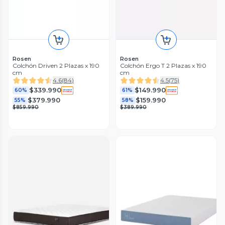
Rosen
Rosen
Colchón Driven 2 Plazas x 190
Colchón Ergo T 2 Plazas x 190
cm
cm
4.6
(
84
)
4.5
(
75
)
$339.990
$149.990
60%
61%
$379.990
$159.990
55%
58%
$859.990
$389.990