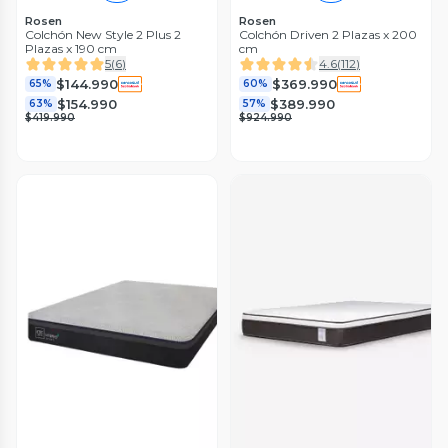
Rosen
Rosen
Colchón New Style 2 Plus 2
Colchón Driven 2 Plazas x 200
Plazas x 190 cm
cm
5
(
6
)
4.6
(
112
)
$144.990
$369.990
65%
60%
$154.990
$389.990
63%
57%
$419.990
$924.990