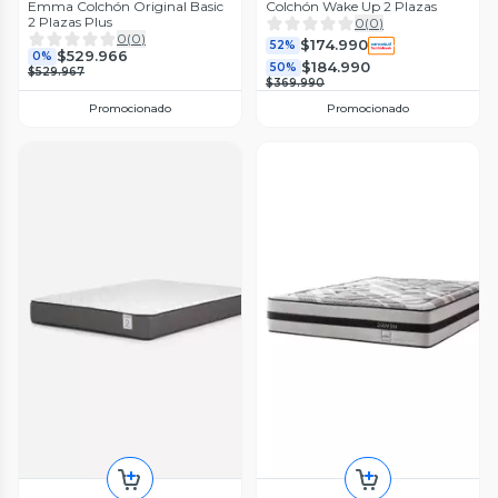
Emma Colchón Original Basic
Colchón Wake Up 2 Plazas
2 Plazas Plus
0
(
0
)
0
(
0
)
$174.990
52%
$529.966
0%
$184.990
50%
$529.967
$369.990
Promocionado
Promocionado