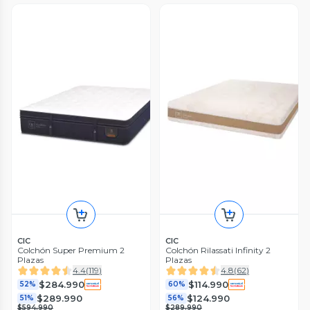
CIC
CIC
Colchón Super Premium 2
Colchón Rilassati Infinity 2
Plazas
Plazas
4.4
(
119
)
4.8
(
62
)
$284.990
$114.990
52%
60%
$289.990
$124.990
51%
56%
$594.990
$289.990