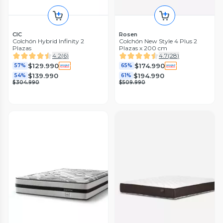
CIC
Rosen
Colchón Hybrid Infinity 2
Colchón New Style 4 Plus 2
Plazas
Plazas x 200 cm
4.2
(
6
)
4.7
(
28
)
$129.990
$174.990
57%
65%
$139.990
$194.990
54%
61%
$304.990
$509.990