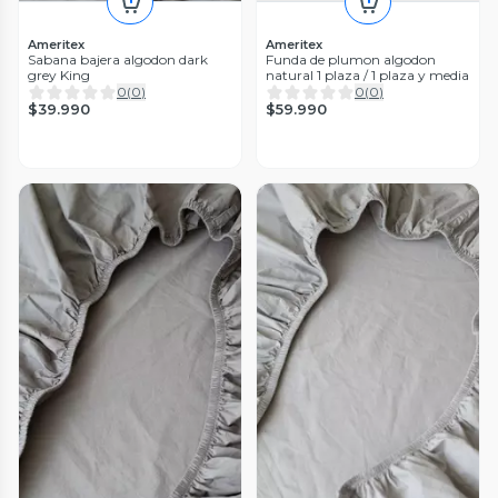
Ameritex
Ameritex
Sabana bajera algodon dark
Funda de plumon algodon
grey King
natural 1 plaza / 1 plaza y media
0
(
0
)
0
(
0
)
$39.990
$59.990