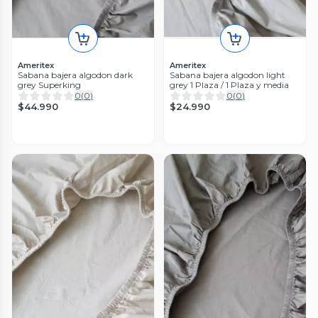
Ameritex
Ameritex
Sabana bajera algodon dark
Sabana bajera algodon light
grey Superking
grey 1 Plaza / 1 Plaza y media
0
(
0
)
0
(
0
)
$44.990
$24.990