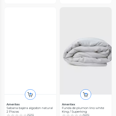
Ameritex
Ameritex
Sabana bajera algodon natural
Funda de plumon lino white
2 Plazas
King / Superking
0
(
0
)
0
(
0
)