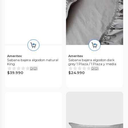
Ameritex
Ameritex
Sabana bajera algodon natural
Sabana bajera algodon dark
King
grey 1 Plaza / 1 Plaza y media
0
(
0
)
0
(
0
)
$39.990
$24.990