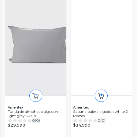
Ameritex
Ameritex
Funda de almohada algodon
Sabana bajera algodon white 2
light grey 50X90
Plazas
0
(
0
)
0
(
0
)
$29.990
$34.990