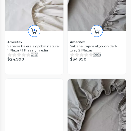
Ameritex
Ameritex
Sabana bajera algodon natural
Sabana bajera algodon dark
1 Plaza / 1 Plaza y media
grey 2 Plazas
0
(
0
)
0
(
0
)
$24.990
$34.990