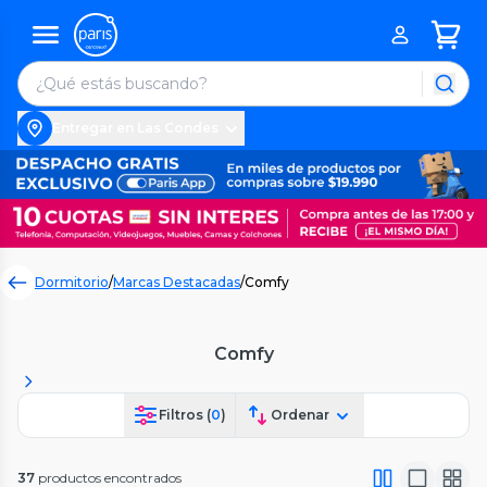
Entregar en Las Condes
Dormitorio
/
Marcas Destacadas
/
Comfy
Comfy
Filtros (
0
)
Ordenar
37
productos encontrados