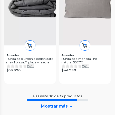
Ameritex
Ameritex
Funda de plumon algodon dark
Funda de almohada lino
grey 1 plaza / 1 plaza y media
natural 50X70
0
(
0
)
0
(
0
)
$59.990
$44.990
Has visto
30
de
37
productos
Mostrar más