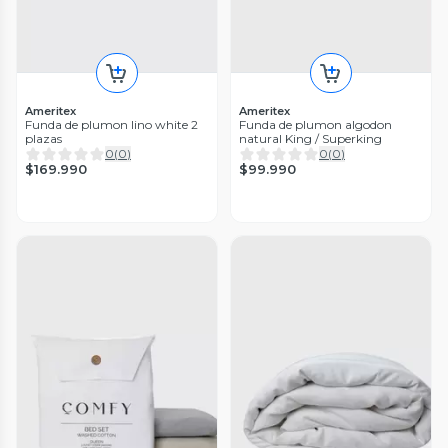
Ameritex
Ameritex
Funda de plumon lino white 2
Funda de plumon algodon
plazas
natural King / Superking
0
(
0
)
0
(
0
)
$169.990
$99.990