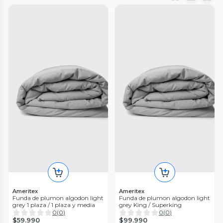
Ameritex
Ameritex
Funda de plumon algodon light
Funda de plumon algodon light
grey 1 plaza / 1 plaza y media
grey King / Superking
0
(
0
)
0
(
0
)
$59.990
$99.990