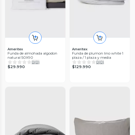
Ameritex
Ameritex
Funda de almohada algodon
Funda de plumon lino white 1
natural 50X90
plaza / 1 plaza y media
0
(
0
)
0
(
0
)
$29.990
$129.990