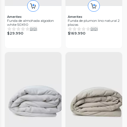
Ameritex
Ameritex
Funda de almohada algodon
Funda de plumon lino natural 2
white 50X90
plazas
0
(
0
)
0
(
0
)
$29.990
$169.990