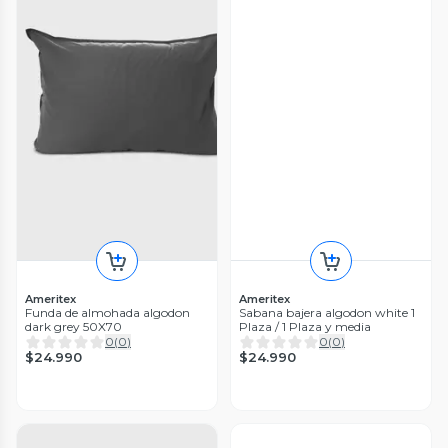
Ameritex
Ameritex
Funda de almohada algodon
Sabana bajera algodon white 1
dark grey 50X70
Plaza / 1 Plaza y media
0
(
0
)
0
(
0
)
$24.990
$24.990