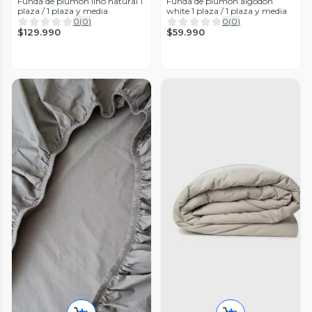
Funda de plumon lino natural 1
Funda de plumon algodon
plaza / 1 plaza y media
white 1 plaza / 1 plaza y media
0
(
0
)
0
(
0
)
$129.990
$59.990