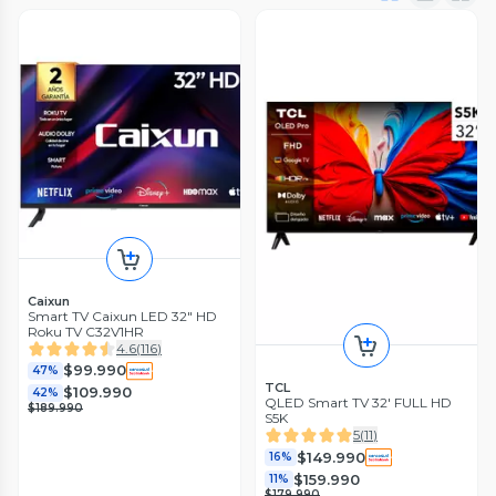
Caixun
Smart TV Caixun LED 32" HD
Roku TV C32V1HR
4.6
(
116
)
$99.990
47%
TCL
$109.990
42%
QLED Smart TV 32' FULL HD
$189.990
S5K
5
(
11
)
$149.990
16%
$159.990
11%
$179.990