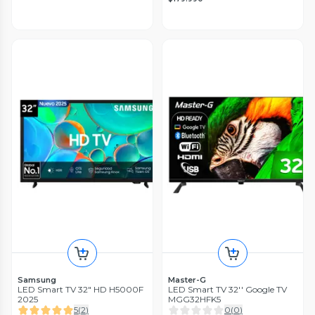
Samsung
Master-G
LED Smart TV 32" HD H5000F
LED Smart TV 32'' Google TV
2025
MGG32HFK5
5
(
2
)
0
(
0
)