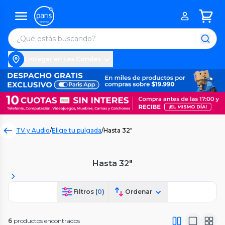
Entregar en Las Condes
TV y Audio
/
Elige tu pulgada
/
Hasta 32"
Hasta 32"
Filtros (
0
)
Ordenar
6
productos encontrados