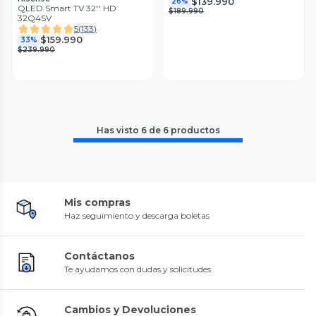
$139.990
26%
QLED Smart TV 32'' HD
$189.990
32Q4SV
5
(
133
)
$159.990
33%
$239.990
Has visto
6
de
6
productos
Mis compras
Haz seguimiento y descarga boletas
Contáctanos
Te ayudamos con dudas y solicitudes
Cambios y Devoluciones