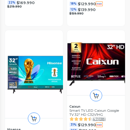
$169.990
22%
$129.990
18%
$219.990
$139.990
12%
$159.990
Caixun
Smart TV LED Caixun Google
TV 32" HD C32V1HG
4.7
(
138
)
$129.990
31%
Hisense