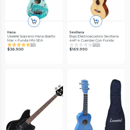
Hana
Sevillana
Ukelele Soprano Hana diseño
Bajo Electroacustico Sevillana
Mar + Funda HN-SEA
44P 4 Cuerdas Con Funda
5
(
1
)
0
(
0
)
$36.900
$169.990