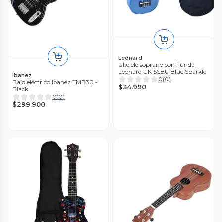
Leonard
Ukelele soprano con Funda
Leonard UK15SBU Blue Sparkle
Ibanez
0
(
0
)
Bajo eléctrico Ibanez TMB30 -
$34.990
Black
0
(
0
)
$299.900