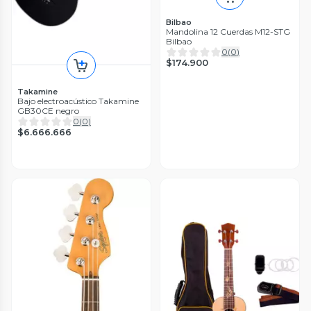
Bilbao
Mandolina 12 Cuerdas M12-STG
Bilbao
0
(
0
)
$174.900
Takamine
Bajo electroacústico Takamine
GB30CE negro
0
(
0
)
$6.666.666