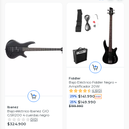
Fiddler
Bajo Eléctrico Fiddler Negro +
Amplificador 20W
4.6
(
0
)
$141.990
29%
$149.990
25%
$199.990
Ibanez
Bajo eléctrico Ibanez GIO
GSR200 4 cuerdas negro
0
(
0
)
$324.900