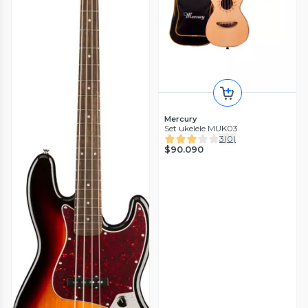
Mercury
Set ukelele MUK03
3
(
0
)
$90.090