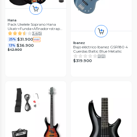
Hana
Pack Ukelele Soprano Hana
Ukatr+Funda+Afinador+strap
Allegro
3.4
(
5
)
$31.900
25%
Ibanez
$36.900
13%
Bajo eléctrico Ibanez GSR180 4
$42.900
Cuerdas Baltic Blue Metallic
0
(
0
)
$319.900