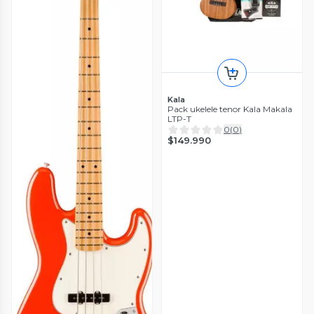
Kala
Pack ukelele tenor Kala Makala
LTP-T
0
(
0
)
$149.990