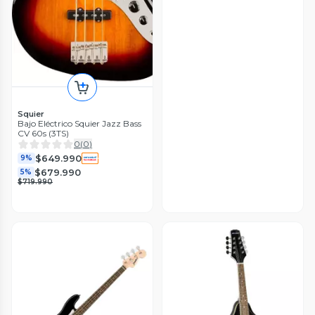
Squier
Bajo Eléctrico Squier Jazz Bass
CV 60s (3TS)
0
(
0
)
$649.990
9%
$679.990
5%
$719.990