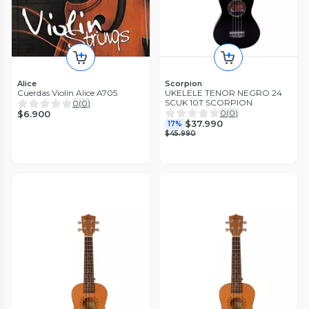
Scorpion
Alice
UKELELE TENOR NEGRO 24
Cuerdas Violín Alice A705
SCUK 10T SCORPION
0
(
0
)
0
(
0
)
$6.900
$37.990
17%
$45.990