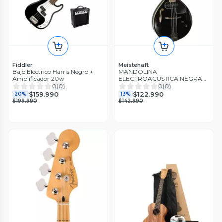
Fiddler
Meistehaft
Bajo Eléctrico Harris Negro +
MANDOLINA
Amplificador 20w
ELECTROACUSTICA NEGRA
MOD BEETHOVEN
0
(
0
)
0
(
0
)
MEISTEHAFT
$159.990
$122.990
20%
13%
$199.990
$142.990