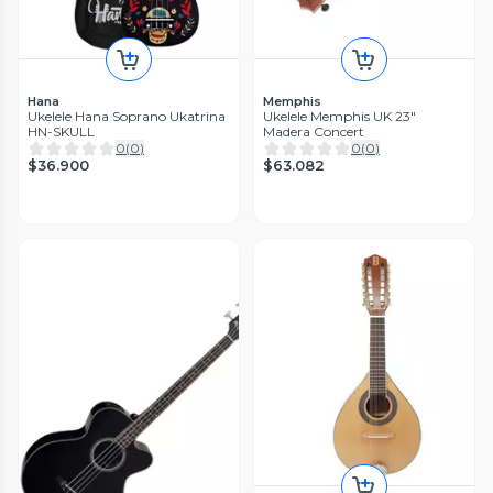
Hana
Memphis
Ukelele Hana Soprano Ukatrina
Ukelele Memphis UK 23"
HN-SKULL
Madera Concert
0
(
0
)
0
(
0
)
$36.900
$63.082