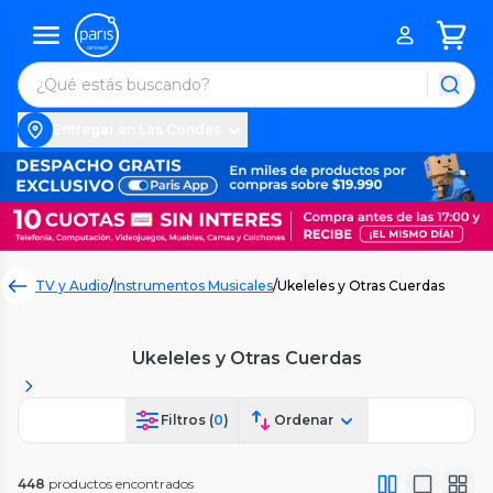
Entregar en Las Condes
TV y Audio
/
Instrumentos Musicales
/
Ukeleles y Otras Cuerdas
Ukeleles y Otras Cuerdas
Filtros (
0
)
Ordenar
448
productos encontrados