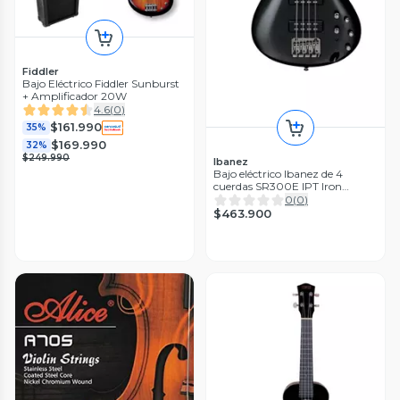
Fiddler
Bajo Eléctrico Fiddler Sunburst
+ Amplificador 20W
4.6
(
0
)
$161.990
35%
$169.990
32%
$249.990
Ibanez
Bajo eléctrico Ibanez de 4
cuerdas SR300E IPT Iron
Pewter
0
(
0
)
$463.900