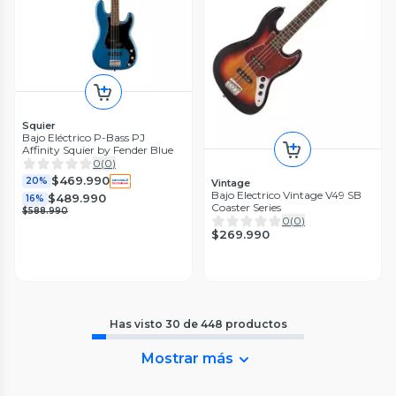
Squier
Bajo Eléctrico P-Bass PJ
Affinity Squier by Fender Blue
0
(
0
)
$469.990
20%
Vintage
Bajo Electrico Vintage V49 SB
$489.990
16%
Coaster Series
$588.990
0
(
0
)
$269.990
Has visto
30
de
448
productos
Mostrar más