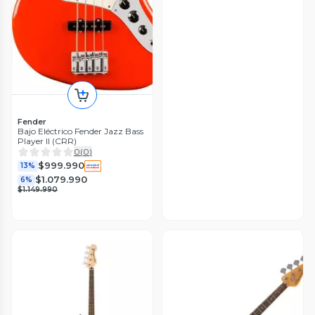
Fender
Bajo Eléctrico Fender Jazz Bass
Player II (CRR)
0
(
0
)
$999.990
13%
$1.079.990
6%
$1.149.990