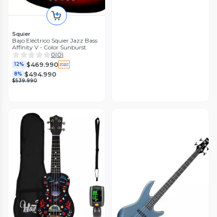
Squier
Bajo Eléctrico Squier Jazz Bass
Affinity V - Color Sunburst
0
(
0
)
$469.990
12%
$494.990
8%
$539.990