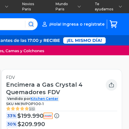
Novios
Mundo
Te
Paris
Paris
ayudamos
¡Hola! Ingresa o regístrate
FDV
Encimera a Gas Crystal 4
Quemadores FDV
Vendido por
Kitchen Center
SKU
MK9VPOP1O0-1
5
(
6
)
$199.990
33%
$209.990
30%