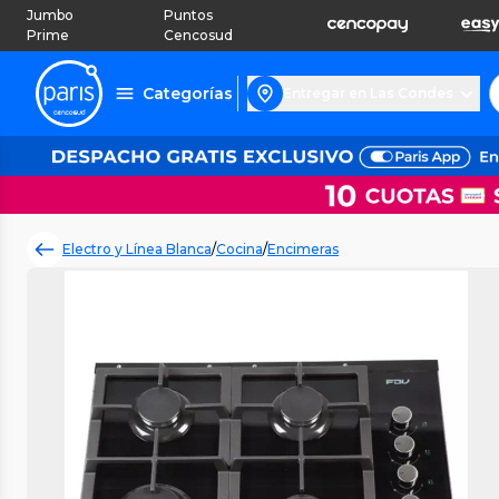
Jumbo
Puntos
Prime
Cencosud
Categorías
Entregar en Las Condes
Electro y Línea Blanca
/
Cocina
/
Encimeras