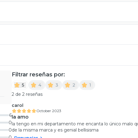
Filtrar reseñas por:
5
4
3
2
1
2 de 2 reseñas
carol
October 2023
6
la amo
0
la tengo en mi departamento me encanta lo único malo qu
0
de la misma marca y es genial bellisisma
0
Denunciar