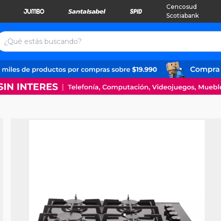
Cencosud
Scotiabank