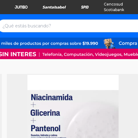
Cencosud
Scotiabank