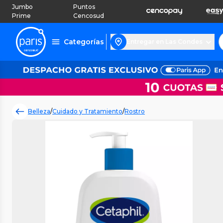
Jumbo
Puntos
Prime
Cencosud
Categorías
Entregar en Las Condes
Belleza
/
Cuidado y Tratamiento
/
Rostro