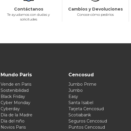
Contáctanos
Cambios y Devoluciones
Te ayudamos con dudas y
Conoce cómo pedirlos
solicitudes
Mundo Paris
Cencosud
Vende en Paris
Jumbo Prime
Sostenibilidad
Jumbo
Black Friday
Easy
Cyber Monday
Santa Isabel
Cyberday
Tarjeta Cencosud
Día de la Madre
Scotiabank
Día del niño
Seguros Cencosud
Novios Paris
Puntos Cencosud