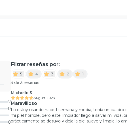
Filtrar reseñas por:
5
4
3
2
1
3 de 3 reseñas
Michelle S
August 2024
2
Maravilloso
0
Lo estoy usando hace 1 semana y media, tenía un cuadro 
1
mi piel horrible, pero este limpiador llego a salvar mi vida
prácticamente se detuvo y deja la piel suave y limpia, lo a
0