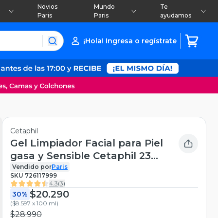
Novios
Mundo
Te
Paris
Paris
ayudamos
¡Hola! Ingresa o regístrate
Cetaphil
Gel Limpiador Facial para Piel
gasa y Sensible Cetaphil 236
ml
Vendido por
Paris
SKU
726117999
4.3
(
3
)
$20.290
30%
(
$8.597 x 100 ml
)
$28.990