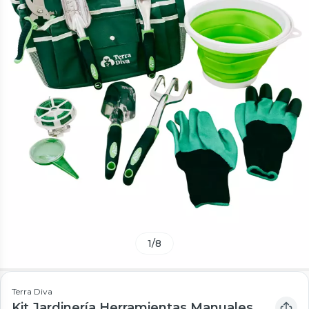
1
/
8
Terra Diva
Kit Jardinería Herramientas Manuales