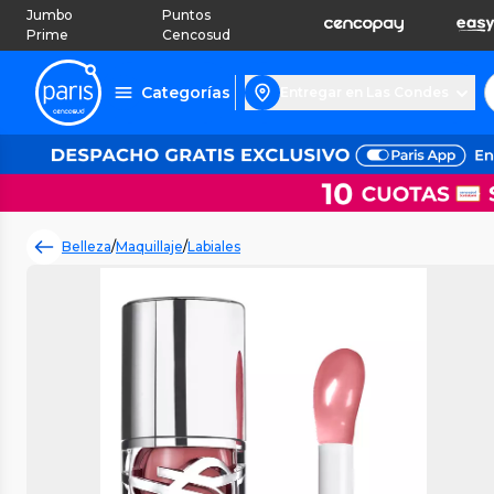
Jumbo
Puntos
Prime
Cencosud
Categorías
Entregar en Las Condes
Belleza
/
Maquillaje
/
Labiales