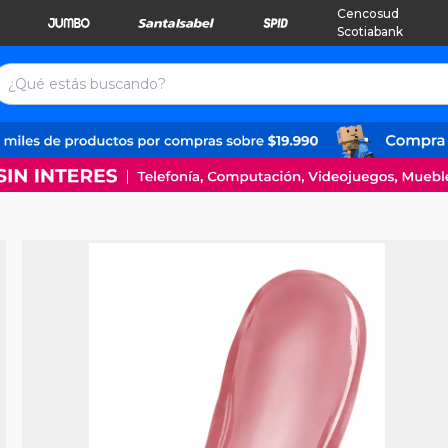
Cencosud
Scotiabank