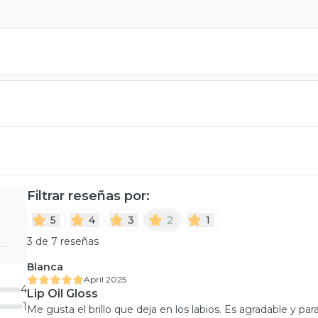
Filtrar reseñas por:
5
4
3
2
1
3 de 7 reseñas
Blanca
April 2025
4
Lip Oil Gloss
1
Me gusta el brillo que deja en los labios. Es agradable y pa