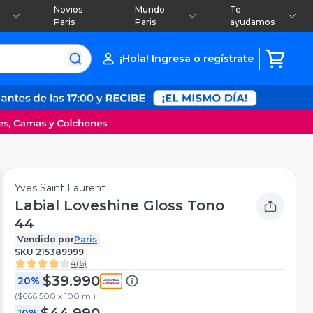
Novios
Mundo
Te
Paris
Paris
ayudamos
¡Hola! Ingresa o regístrate
Yves Saint Laurent
Labial Loveshine Gloss Tono
44
Vendido por
Paris
SKU
215389999
4
(
6
)
$39.990
20%
(
$666.500 x 100 ml
)
$44.990
10%