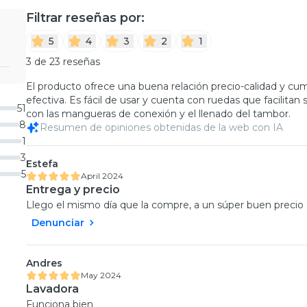
Filtrar reseñas por:
5
4
3
2
1
3 de 23 reseñas
El producto ofrece una buena relación precio-calidad y cu
efectiva. Es fácil de usar y cuenta con ruedas que facilita
51
con las mangueras de conexión y el llenado del tambor.
8
Resumen de opiniones obtenidas de la web con IA
1
3
Estefa
5
April 2024
Entrega y precio
Llego el mismo día que la compre, a un súper buen precio
Denunciar
Andres
May 2024
Lavadora
Funciona bien