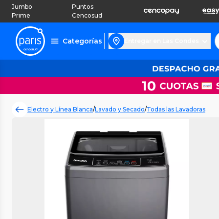
Jumbo
Puntos
Prime
Cencosud
Categorías
Entregar en Las Condes
Electro y Línea Blanca
/
Lavado y Secado
/
Todas las Lavadoras