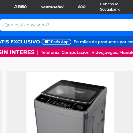
Cencosud
Scotiabank