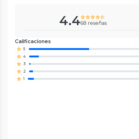
4.4
68 reseñas
Calificaciones
5
4
3
2
1