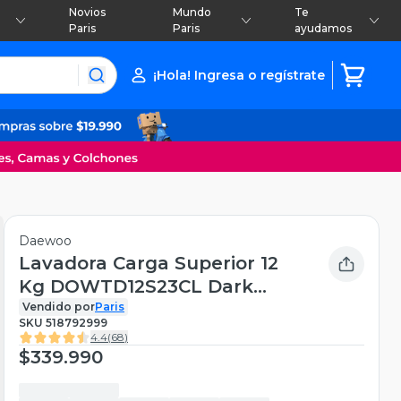
Novios
Mundo
Te
Paris
Paris
ayudamos
¡Hola! Ingresa o regístrate
Daewoo
Lavadora Carga Superior 12
Kg DOWTD12S23CL Dark
Silver
Vendido por
Paris
SKU
518792999
4.4
(
68
)
$339.990