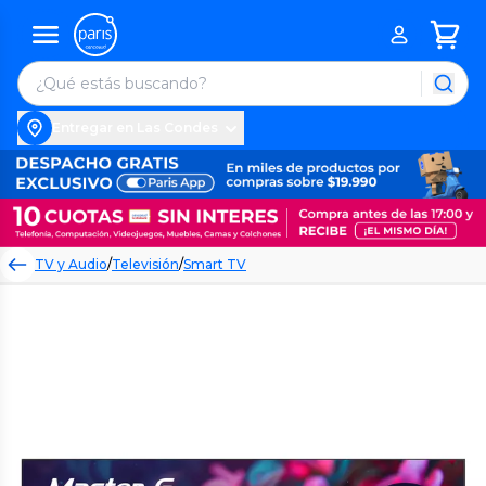
Entregar en Las Condes
TV y Audio
/
Televisión
/
Smart TV