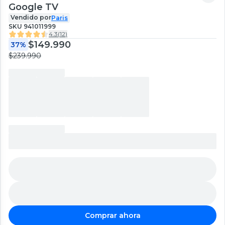
Google TV
Vendido por
Paris
SKU
941011999
4.3
(
12
)
$149.990
37%
$239.990
Comprar ahora