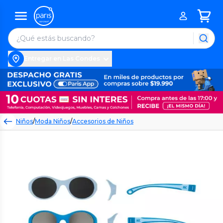
Entregar en Las Condes
Niños
/
Moda Niños
/
Accesorios de Niños