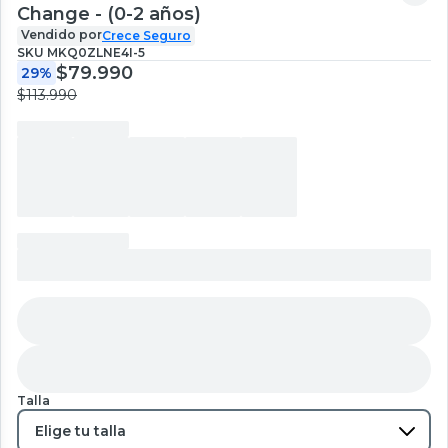
Change - (0-2 años)
Vendido por
Crece Seguro
SKU
MKQ0ZLNE4I-5
$79.990
29%
$113.990
Talla