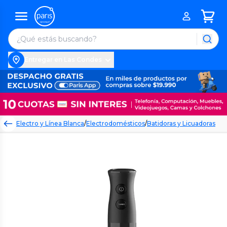
Entregar en Las Condes
Electro y Línea Blanca
/
Electrodomésticos
/
Batidoras y Licuadoras