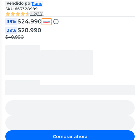
Vendido por
Paris
SKU
663328999
4.2
(
20
)
$24.990
39%
$28.990
29%
$40.990
Comprar ahora