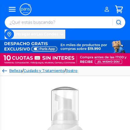
Entregar en Las Condes
Belleza
/
Cuidado y Tratamiento
/
Rostro