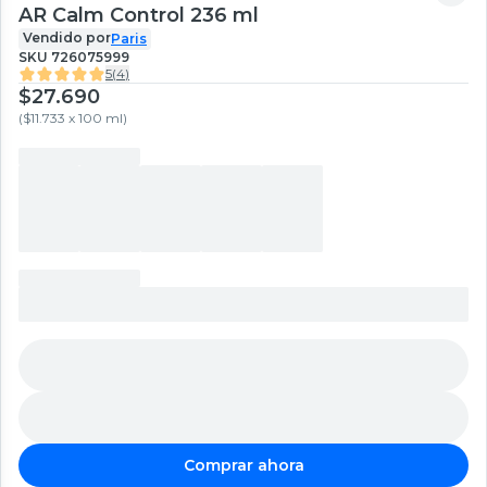
AR Calm Control 236 ml
Vendido por
Paris
SKU
726075999
5
(
4
)
$27.690
(
$11.733 x 100 ml
)
Comprar ahora