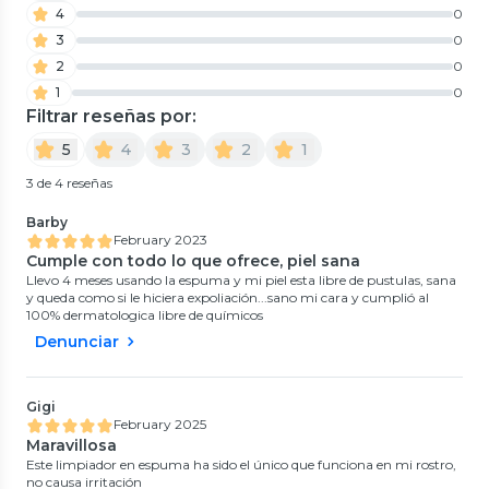
4
0
3
0
2
0
1
0
Filtrar reseñas por:
5
4
3
2
1
3 de 4 reseñas
Barby
February 2023
Cumple con todo lo que ofrece, piel sana
Llevo 4 meses usando la espuma y mi piel esta libre de pustulas, sana
y queda como si le hiciera expoliación...sano mi cara y cumplió al
100% dermatologica libre de químicos
Denunciar
Gigi
February 2025
Maravillosa
Este limpiador en espuma ha sido el único que funciona en mi rostro,
no causa irritación