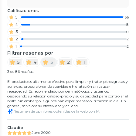
Calificaciones
5
166
4
8
3
0
2
2
1
2
Filtrar reseñas por:
5
4
3
2
1
3 de 86 reseñas
El producto es altamente efectivo para limpiar y tratar pieles grasas y
acneicas, proporcionando suavidad e hidratación sin causar
resequedad. Es recomendado por dermatólogos y usuarios,
destacando su relación calidad-precio y su capacidad para controlar el
brillo. Sin embargo, algunos han experimentado irritación inicial. En
general, se valora su efectividad y calidad.
Resumen de opiniones obtenidas de la web con IA
Claudio
June 2020