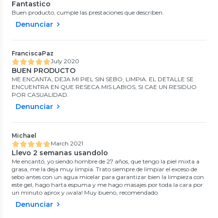
Fantastico
Buen producto, cumple las prestaciones que describen.
Denunciar
FranciscaPaz
July 2020
BUEN PRODUCTO
ME ENCANTA, DEJA MI PIEL SIN SEBO, LIMPIA. EL DETALLE SE
ENCUENTRA EN QUE RESECA MIS LABIOS, SI CAE UN RESIDUO
POR CASUALIDAD.
Denunciar
Michael
March 2021
Llevo 2 semanas usandolo
Me encantó, yo siendo hombre de 27 años, que tengo la piel mixta a
grasa, me la deja muy limpia. Trato siempre de limpiar el exceso de
sebo antes con un agua micelar para garantizar bien la limpieza con
este gel, hago harta espuma y me hago masajes por toda la cara por
un minuto aprox y ¡wala! Muy bueno, recomendado.
Denunciar