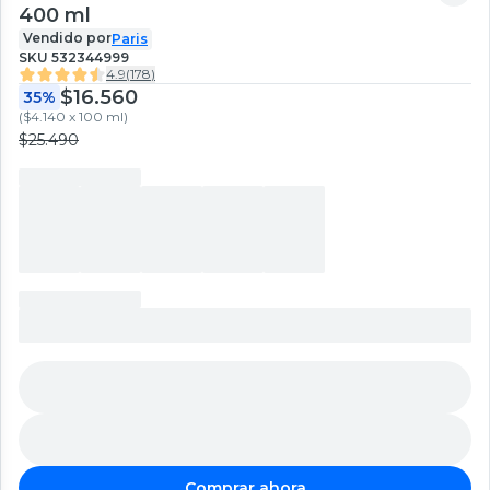
400 ml
Vendido por
Paris
SKU
532344999
4.9
(
178
)
$16.560
35%
(
$4.140 x 100 ml
)
$25.490
Comprar ahora