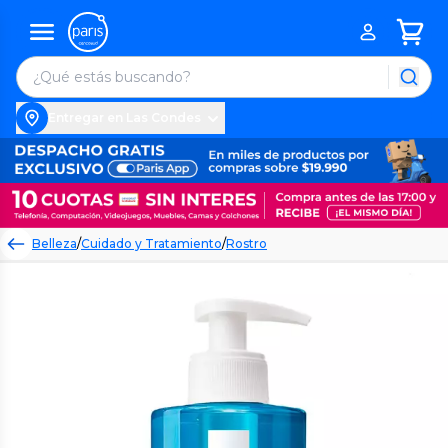
Entregar en Las Condes
Belleza
/
Cuidado y Tratamiento
/
Rostro