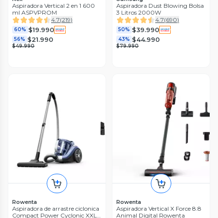
Aspiradora Vertical 2 en 1 600
Aspiradora Dust Blowing Bolsa
ml ASPVPROM
3 Litros 2000W
4.7
(
219
)
4.7
(
690
)
$19.990
$39.990
60%
50%
$21.990
$44.990
56%
43%
$49.990
$79.990
Rowenta
Rowenta
Aspiradora de arrastre ciclonica
Aspiradora Vertical X Force 8.8
Compact Power Cyclonic XXL
Animal Digital Rowenta