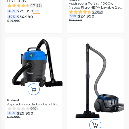
Ultra STK15
Aspiradora Portatil 1000w
4.7
(
93
)
Nappo Filtro HEPA Lavable 2 en
$29.990
1
40%
4.2
(
52
)
$24.990
58%
$34.990
30%
$59.990
$49.990
Robust
Aspiradora sopladora barril 10L
0
(
0
)
$29.990
40%
$49.990