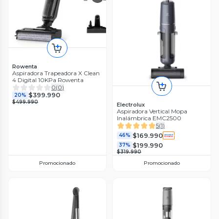
Rowenta
Aspiradora Trapeadora X Clean
4 Digital 10KPa Rowenta
0
(
0
)
$399.990
20%
$499.990
Electrolux
Aspiradora Vertical Mopa
Inalámbrica EMC2500
5
(
1
)
$169.990
46%
$199.990
37%
$319.990
Promocionado
Promocionado