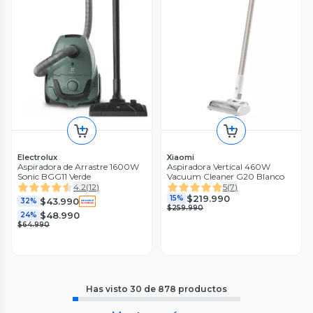
Electrolux
Xiaomi
Aspiradora de Arrastre 1600W
Aspiradora Vertical 460W
Sonic BGG11 Verde
Vacuum Cleaner G20 Blanco
4.2
(
12
)
5
(
7
)
$219.990
15%
$43.990
32%
$259.990
$48.990
24%
$64.990
Has visto
30
de
878
productos