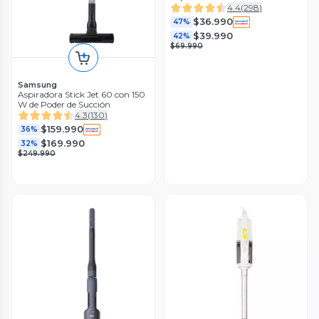
4.4
(
298
)
$36.990
47%
$39.990
42%
$69.990
Samsung
Aspiradora Stick Jet 60 con 150
W de Poder de Succión
4.3
(
130
)
$159.990
36%
$169.990
32%
$249.990