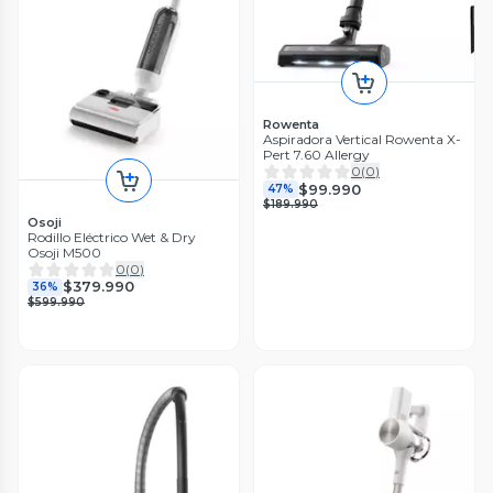
Rowenta
Aspiradora Vertical Rowenta X-
Pert 7.60 Allergy
0
(
0
)
$99.990
47%
$189.990
Osoji
Rodillo Eléctrico Wet & Dry
Osoji M500
0
(
0
)
$379.990
36%
$599.990