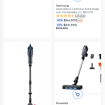
Samsung
Aspiradora Ciclónica Antitangle
con Contenedor 2 L 1800W
4.5
(
293
)
$64.990
40%
$69.990
36%
$109.990
Rowenta