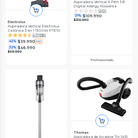
Aspiradora Vertical X Pert 5.8
Digital Allergy Rowenta
0
(
0
)
$109.990
31%
$159.990
Electrolux
Aspiradora Vertical Electrolux
Ciclónica 3 en 1 1300W PTE10
4.7
(
158
)
$39.990
42%
$46.990
32%
$69.990
Promocionado
Thomas
Aspiradora de Arrastre TH-1415