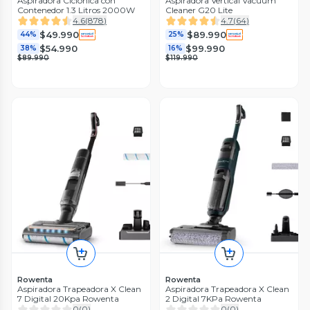
Aspiradora Ciclónica con
Aspiradora Vertical Vacuum
Contenedor 1.3 Litros 2000W
Cleaner G20 Lite
4.6
(
878
)
4.7
(
64
)
$49.990
$89.990
44%
25%
$54.990
$99.990
38%
16%
$89.990
$119.990
Rowenta
Rowenta
Aspiradora Trapeadora X Clean
Aspiradora Trapeadora X Clean
7 Digital 20Kpa Rowenta
2 Digital 7KPa Rowenta
0
(
0
)
0
(
0
)