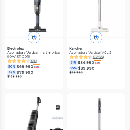
Electrolux
Karcher
Aspiradora Vertical Inalámbrica
Aspiradora Vertical VCL 2
90W ERG019
4.2
(
35
)
4
(
6
)
$34.990
61%
$69.990
50%
$39.990
55%
$79.990
42%
$89.990
$139.990