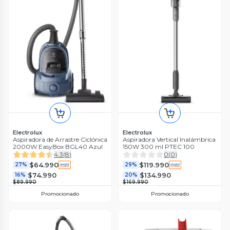
Electrolux
Electrolux
Aspiradora de Arrastre Ciclónica
Aspiradora Vertical Inalámbrica
2000W EasyBox BGL40 Azul
150W 300 ml PTEC 100
4.3
(
8
)
0
(
0
)
$64.990
$119.990
27%
29%
$74.990
$134.990
16%
20%
$89.990
$169.990
Promocionado
Promocionado