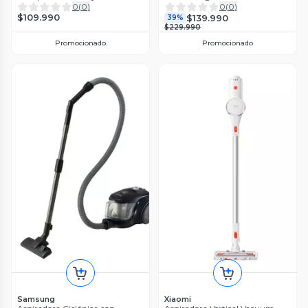
Effiwatts 2.5L
0
(
0
)
0
(
0
)
$109.990
$139.990
39%
$229.990
Promocionado
Promocionado
Samsung
Xiaomi