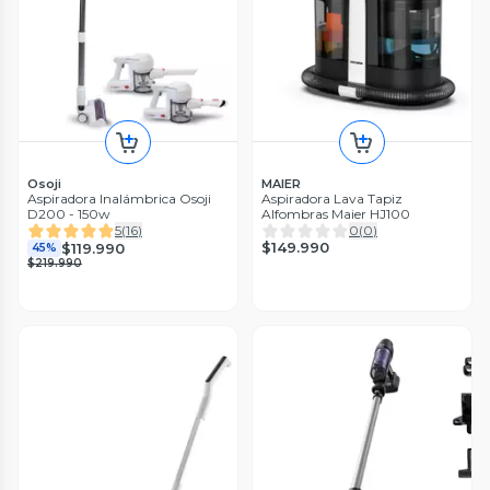
Osoji
MAIER
Aspiradora Inalámbrica Osoji
Aspiradora Lava Tapiz
D200 - 150w
Alfombras Maier HJ100
5
(
16
)
0
(
0
)
$149.990
$119.990
45%
$219.990