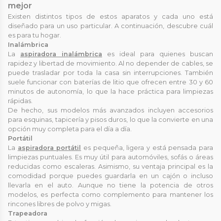
mejor
Existen distintos tipos de estos aparatos y cada uno está
diseñado para un uso particular. A continuación, descubre cuál
es para tu hogar.
Inalámbrica
La
aspiradora inalámbrica
es ideal para quienes buscan
rapidez y libertad de movimiento. Al no depender de cables, se
puede trasladar por toda la casa sin interrupciones. También
suele funcionar con baterías de litio que ofrecen entre 30 y 60
minutos de autonomía, lo que la hace práctica para limpiezas
rápidas.
De hecho, sus modelos más avanzados incluyen accesorios
para esquinas, tapicería y pisos duros, lo que la convierte en una
opción muy completa para el día a día.
Portátil
La
aspiradora portátil
es pequeña, ligera y está pensada para
limpiezas puntuales. Es muy útil para automóviles, sofás o áreas
reducidas como escaleras. Asimismo, su ventaja principal es la
comodidad porque puedes guardarla en un cajón o incluso
llevarla en el auto. Aunque no tiene la potencia de otros
modelos, es perfecta como complemento para mantener los
rincones libres de polvo y migas.
Trapeadora