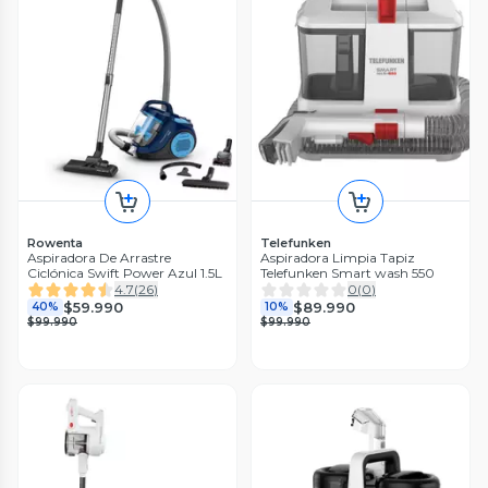
Rowenta
Telefunken
Aspiradora De Arrastre
Aspiradora Limpia Tapiz
Ciclónica Swift Power Azul 1.5L
Telefunken Smart wash 550
4.7
(
26
)
0
(
0
)
$59.990
$89.990
40%
10%
$99.990
$99.990