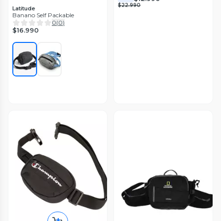
$22.990
Latitude
Banano Self Packable
0
(
0
)
$16.990