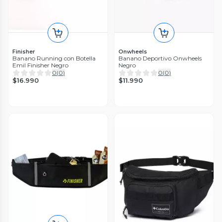
Finisher
Onwheels
Banano Running con Botella
Banano Deportivo Onwheels
Emil Finisher Negro
Negro
0
(
0
)
0
(
0
)
$16.990
$11.990