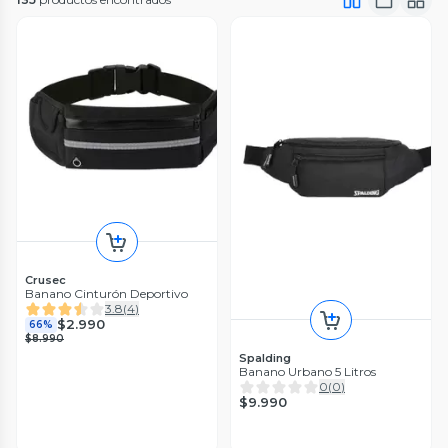
Crusec
Banano Cinturón Deportivo
3.8
(
4
)
$2.990
66%
$8.990
Spalding
Banano Urbano 5 Litros
0
(
0
)
$9.990