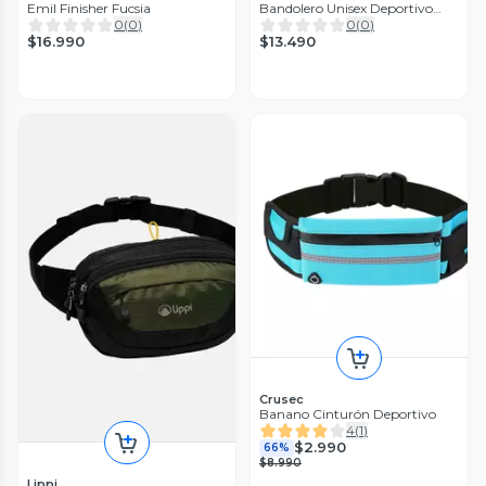
Emil Finisher Fucsia
Bandolero Unisex Deportivo
Negro
0
(
0
)
0
(
0
)
$16.990
$13.490
Crusec
Banano Cinturón Deportivo
4
(
1
)
$2.990
66%
$8.990
Lippi