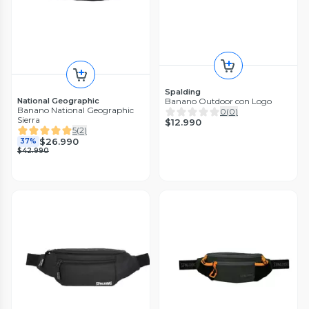
Spalding
Banano Outdoor con Logo
National Geographic
Banano National Geographic
0
(
0
)
Sierra
$12.990
5
(
2
)
$26.990
37%
$42.990