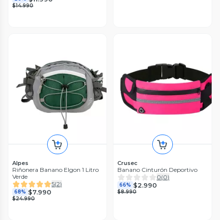
$14.990
Alpes
Crusec
Riñonera Banano Elgon 1 Litro
Banano Cinturón Deportivo
Verde
0
(
0
)
5
(
2
)
$2.990
66%
$7.990
68%
$8.990
$24.990