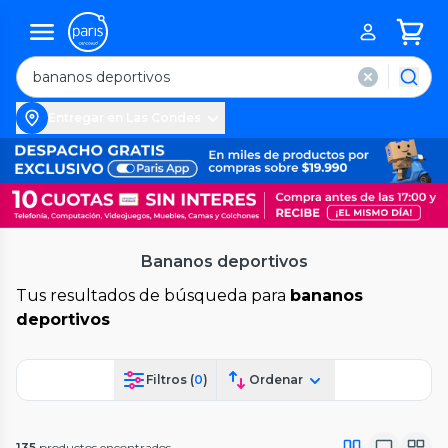
Entregar en Las Condes
Bananos deportivos
Tus resultados de búsqueda para
bananos
deportivos
Filtros (
0
)
Ordenar
135
productos encontrados