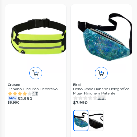
Crusec
Ekol
Banano Cinturón Deportivo
Bolso Koala Banano Holográfico
Mujer Riñonera Patente
4
(
1
)
0
(
0
)
$2.990
66%
$7.990
$8.990