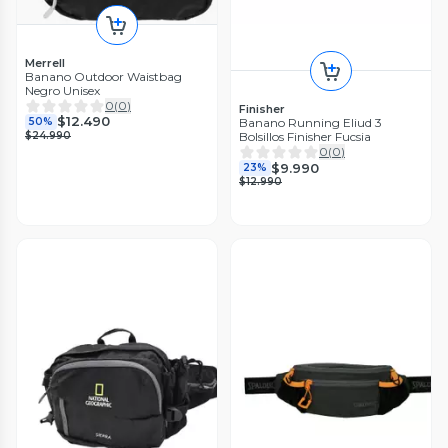
Merrell
Banano Outdoor Waistbag
Negro Unisex
0
(
0
)
Finisher
$12.490
50%
Banano Running Eliud 3
$24.990
Bolsillos Finisher Fucsia
0
(
0
)
$9.990
23%
$12.990