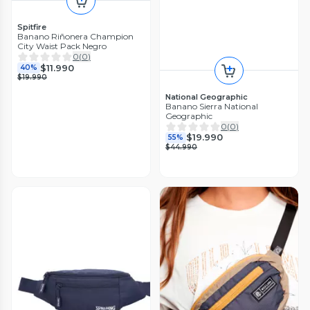
Spitfire
Banano Riñonera Champion
City Waist Pack Negro
0
(
0
)
$11.990
40%
$19.990
National Geographic
Banano Sierra National
Geographic
0
(
0
)
$19.990
55%
$44.990