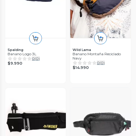
Spalding
Wild Lama
Banano Logo 3L
Banano Montaña Reciclado
Navy
0
(
0
)
0
(
0
)
$9.990
$14.990