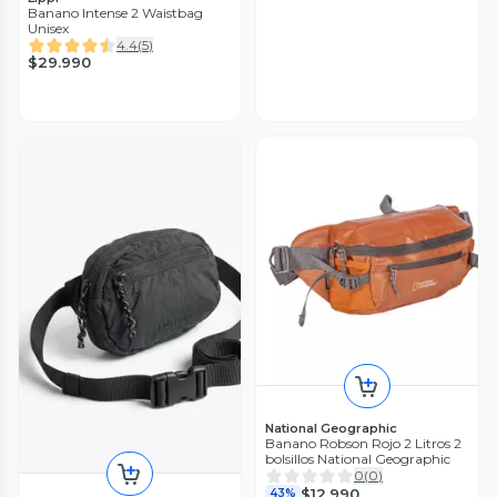
Banano Intense 2 Waistbag
Unisex
4.4
(
5
)
$29.990
National Geographic
Banano Robson Rojo 2 Litros 2
bolsillos National Geographic
0
(
0
)
$12.990
43%