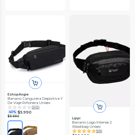
EshopAngie
Banano Cangurera Deportiva Y
De Viaje Riñonera Unisex
0
(
0
)
$5.990
40%
$9.990
Lippi
Banano Logo Intense 2
Waistbag Unisex
5
(
5
)