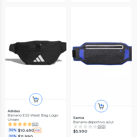
Adidas
Banano ESS Waist Bag Logo
Samia
Unisex
Banano deportivo azul
5
(
2
)
0
(
0
)
$10.490
30%
$5.990
$11.990
20%