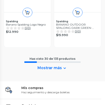
Spalding
Spalding
Banano Spalding Logo Negro
BANANO OUTDOOR
SPALDING DARK GREEN-
0
(
0
)
GRAY-ORANGE
0
(
0
)
$12.990
$15.990
Has visto
30
de
135
productos
Mostrar más
Mis compras
Haz seguimiento y descarga boletas