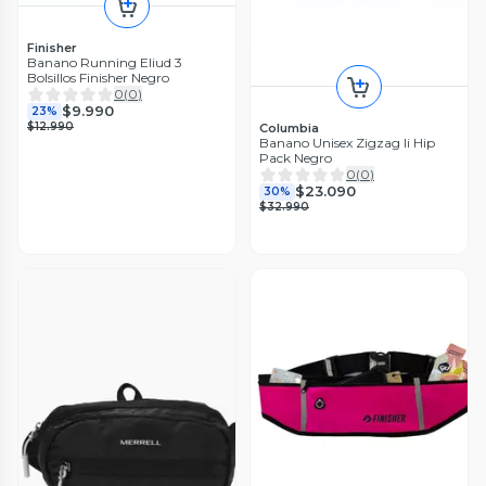
Finisher
Banano Running Eliud 3
Bolsillos Finisher Negro
0
(
0
)
$9.990
23%
$12.990
Columbia
Banano Unisex Zigzag Ii Hip
Pack Negro
0
(
0
)
$23.090
30%
$32.990