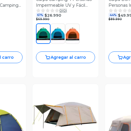
 Camping
Impermeable UV y Fácil
Personas 
0
(
0
)
Armado
Outdoor
$26.990
$49.9
61%
44%
$69.990
$89.990
l carro
Agregar al carro
Agr
Vista Previa