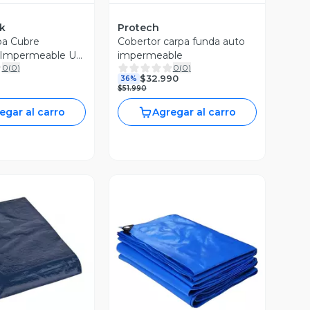
k
Protech
pa Cubre
Cobertor carpa funda auto
 Impermeable UV
impermeable
0
(
0
)
0
(
0
)
lgodón
$32.990
36%
$51.990
egar al carro
Agregar al carro
Vista Previa
ista Previa