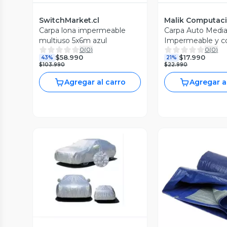
SwitchMarket.cl
Malik Computac
Carpa lona impermeable
Carpa Auto Media
multiuso 5x6m azul
Impermeable y c
0
(
0
)
0
(
0
)
Protección Solar
$58.990
$17.990
43%
21%
$103.990
$22.990
Agregar al carro
Agregar a
Vista Previa
Vista P