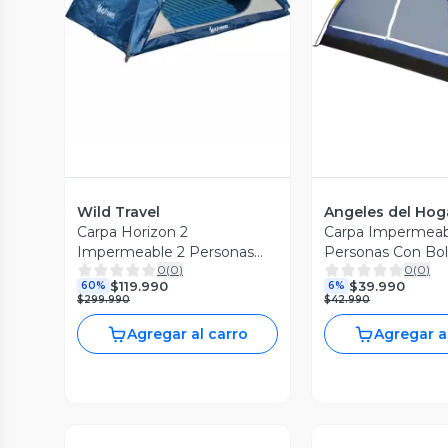
Vista Previa
Vista P
Wild Travel
Angeles del Hog
Carpa Horizon 2
Carpa Impermeab
Impermeable 2 Personas
Personas Con Bol
0
(
0
)
0
(
0
)
Trekking Wild Travel
$119.990
$39.990
60%
6%
$299.990
$42.990
Agregar al carro
Agregar a