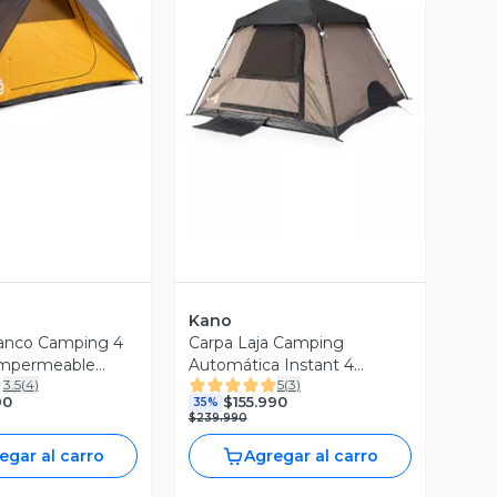
ista Previa
Vista Previa
Kano
anco Camping 4
Carpa Laja Camping
Impermeable
Automática Instant 4
3.5
(
4
)
5
(
3
)
personas Impermeable
90
$155.990
35%
$239.990
egar al carro
Agregar al carro