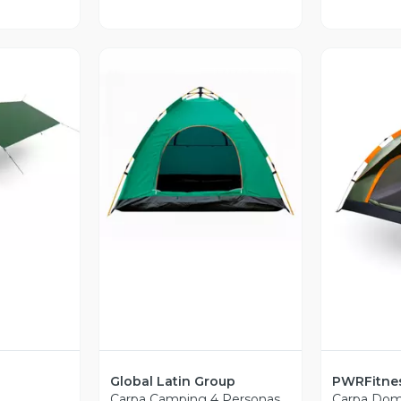
revia
Vista Previa
V
Global Latin Group
PWRFitne
Carpa Camping 4 Personas
Carpa Dom