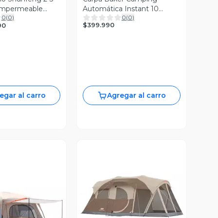
Impermeable
Automática Instant 10
0
(
0
)
0
(
0
)
personas Impermeable
$399.990
90
egar al carro
Agregar al carro
Vista Previa