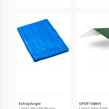
Vista Previa
Vista P
EshopAngie
OFERTABKN
Lona Carpa Multiusos
Lona Carpa Toldo