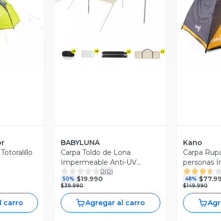
revia
Vista Previa
V
or
BABYLUNA
Kano
otoralillo
Carpa Toldo de Lona
Carpa Rup
Impermeable Anti-UV
personas 
0
(
0
)
Sombra Asegurada 4x3m
3000mm
$19.990
$77.9
50%
48%
con 6 Ángulos
$39.990
$149.990
l carro
Agregar al carro
Agr