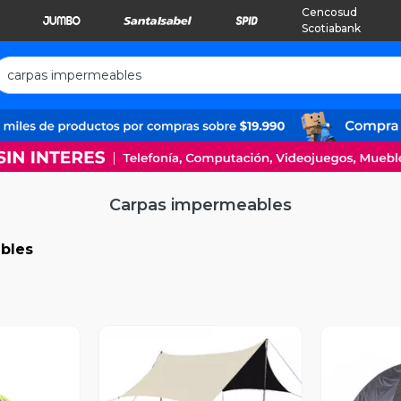
Cencosud
Scotiabank
Carpas impermeables
bles