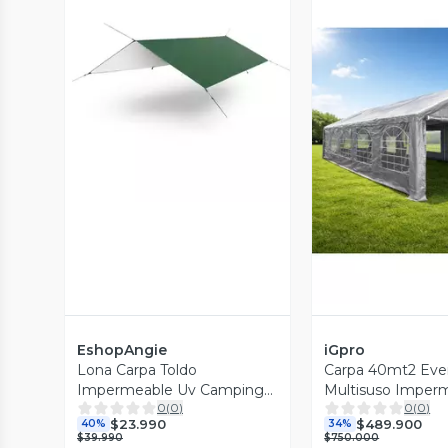
Vista Previa
Vista P
EshopAngie
iGpro
Lona Carpa Toldo
Carpa 40mt2 Eve
Impermeable Uv Camping
Multisuso Imper
0
(
0
)
0
(
0
)
3x3 Tarp Outdoor
$23.990
$489.900
40%
34%
$39.990
$750.000