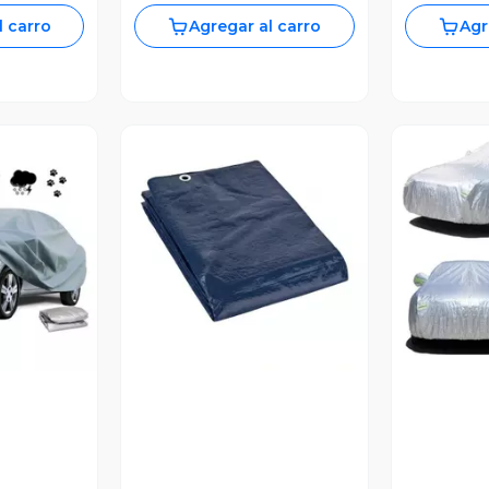
l carro
Agregar al carro
Agr
revia
Vista Previa
V