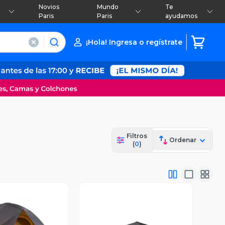
Novios
Mundo
Te
Paris
Paris
ayudamos
¡Hola! Ingresa o regístrate
Filtros
Ordenar
(
0
)