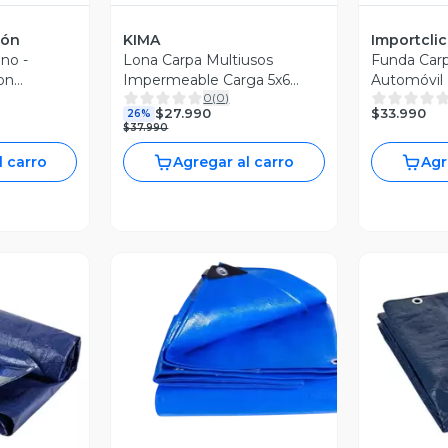
ión
KIMA
Importclic
no -
Lona Carpa Multiusos
Funda Car
on
Impermeable Carga 5x6
Automóvil
0
(
0
)
 UV
Metros
Vinilo + A
$33.990
$27.990
26%
$37.990
l carro
Agregar al carro
Agr
Vista Previa
revia
V