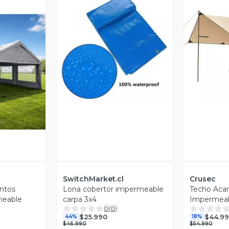
V
Vista Previa
revia
SwitchMarket.cl
Crusec
ntos
Lona cobertor impermeable
Techo Aca
meable
carpa 3x4
Impermeabl
0
(
0
)
$25.990
$44.9
44%
18%
$46.990
$54.990