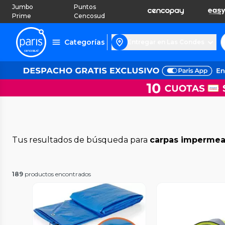
Jumbo
Puntos
Prime
Cencosud
Categorías
Entregar en Las Condes
Tus resultados de búsqueda para
carpas impermea
189
productos encontrados