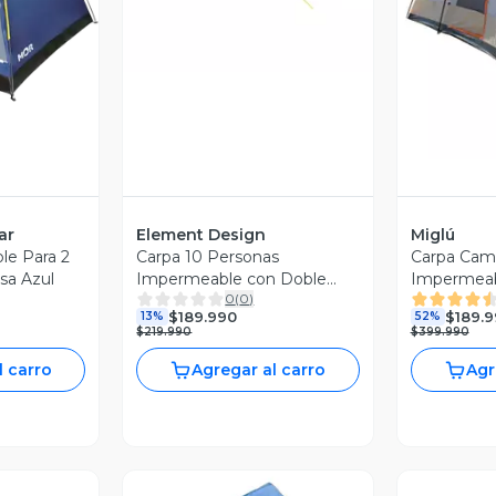
V
revia
ar
Element Design
Miglú
le Para 2
Carpa 10 Personas
Carpa Cam
sa Azul
Impermeable con Doble
Impermeab
0
(
0
)
Capa y Ventilacion
Personas
$189.990
$189.
13%
52%
$219.990
$399.990
l carro
Agregar al carro
Agr