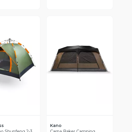
Vista Previa
ista Previa
ss
Kano
o Shunfeng 2-3
Carpa Baker Camping