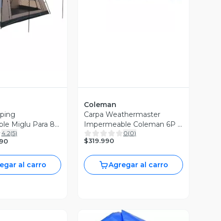
ista Previa
Coleman
ping
Carpa Weathermaster
le Miglu Para 8
Impermeable Coleman 6P /
4.2
(
5
)
0
(
0
)
6 Personas
$319.990
990
egar al carro
Agregar al carro