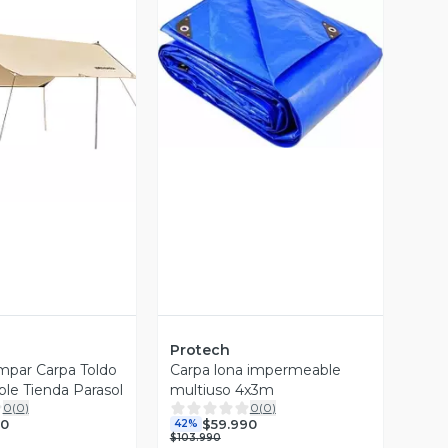
Vista Previa
ista Previa
Protech
mpar Carpa Toldo
Carpa lona impermeable
e Tienda Parasol
multiuso 4x3m
0
(
0
)
0
(
0
)
90
$59.990
42%
$103.990