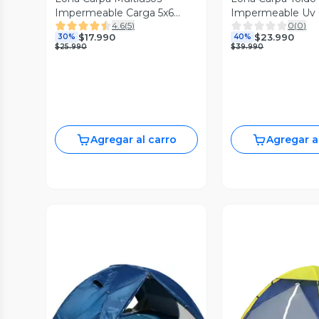
Impermeable Carga 5x6
Impermeable Uv
4.6
(
5
)
0
(
0
)
Metros
3x3 Tarp Outdoor
$17.990
$23.990
30%
40%
$25.990
$39.990
Agregar al carro
Agregar a