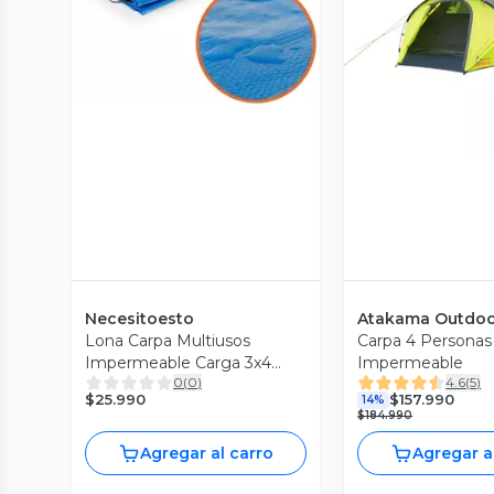
Vista Previa
Vista P
Necesitoesto
Atakama Outdo
Lona Carpa Multiusos
Carpa 4 Personas T
Impermeable Carga 3x4
Impermeable
0
(
0
)
4.6
(
5
)
Metros
$25.990
$157.990
14%
$184.990
Agregar al carro
Agregar a