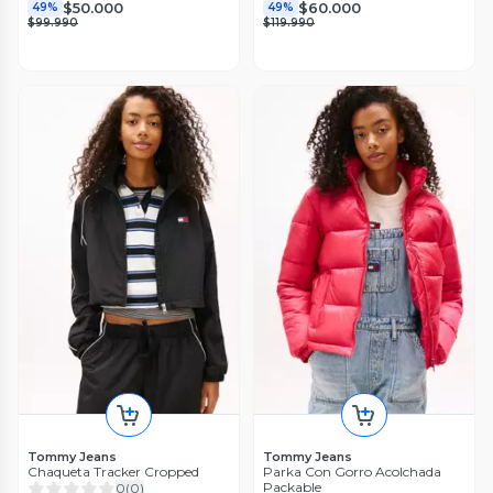
$50.000
$60.000
49%
49%
$99.990
$119.990
Tommy Jeans
Tommy Jeans
Chaqueta Tracker Cropped
Parka Con Gorro Acolchada
Packable
0
(
0
)