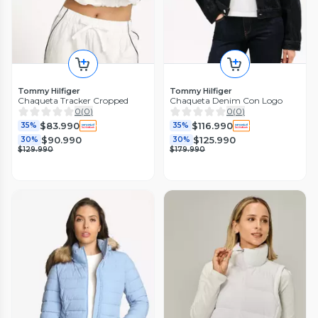
Tommy Hilfiger
Tommy Hilfiger
Chaqueta Tracker Cropped
Chaqueta Denim Con Logo
0
(
0
)
0
(
0
)
$83.990
$116.990
35%
35%
$90.990
$125.990
30%
30%
$129.990
$179.990