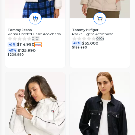
Tommy Jeans
Tommy Hilfiger
Parka Hooded Basic Acolchada
Parka Ligera Acolchada
0
(
0
)
0
(
0
)
$65.000
49%
$114.990
45%
$129.990
$125.990
40%
$209.990