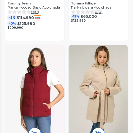
Tommy Jeans
Tommy Hilfiger
Parka Hooded Basic Acolchada
Parka Ligera Acolchada
0
(
0
)
0
(
0
)
$65.000
49%
$114.990
45%
$129.990
$125.990
40%
$209.990