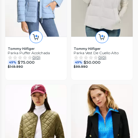
Tommy Hilfiger
Tommy Hilfiger
Parka Puffer Acolchada
Parka Vest De Cuello Alto
0
(
0
)
0
(
0
)
$75.000
$50.000
49%
49%
$149.990
$99.990