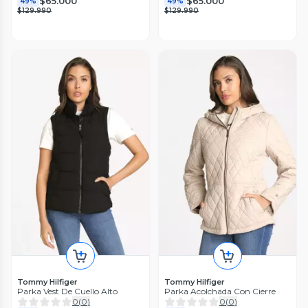
$65.000
$65.000
49%
49%
$129.990
$129.990
Tommy Hilfiger
Tommy Hilfiger
Parka Vest De Cuello Alto
Parka Acolchada Con Cierre
0
(
0
)
0
(
0
)