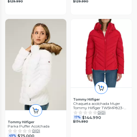
$129.990
$129.990
Tommy Hilfiger
Chaqueta acolchada Mujer
Tommy Hilfiger TW5MP823-
CRI-S
0
(
0
)
$144.990
17%
$174.990
Tommy Hilfiger
Parka Puffer Acolchada
0
(
0
)
$75.000
49%