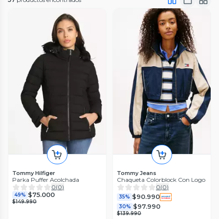
Tommy Hilfiger
Tommy Jeans
Parka Puffer Acolchada
Chaqueta Colorblock Con Logo
0
(
0
)
0
(
0
)
$75.000
49%
$90.990
35%
$149.990
$97.990
30%
$139.990