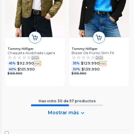
Tommy Hilfiger
Tommy Hilfiger
Chaqueta Acolchada Ligera
Blazer De Punto Slim Fit
0
(
0
)
0
(
0
)
$92.990
$129.990
45%
35%
$101.990
$139.990
40%
30%
$169.990
$199.990
Has visto
30
de
57
productos
Mostrar más