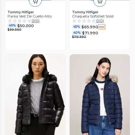
Tommy Hilfiger
Tommy Hilfiger
Parka Vest De Cuello Alto
Chaqueta Softshell Solid
0
(
0
)
0
(
0
)
$50.000
49%
$65.990
45%
$99.990
$71.990
40%
$119.990