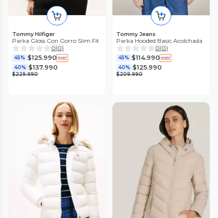
Tommy Hilfiger
Tommy Jeans
Parka Gloss Con Gorro Slim Fit
Parka Hooded Basic Acolchada
0
(
0
)
0
(
0
)
$125.990
$114.990
45%
45%
$137.990
$125.990
40%
40%
$229.990
$209.990