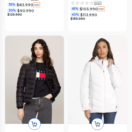
0
(
0
)
$83.990
35%
$103.990
45%
$90.990
30%
$113.990
$129.990
40%
$189.990