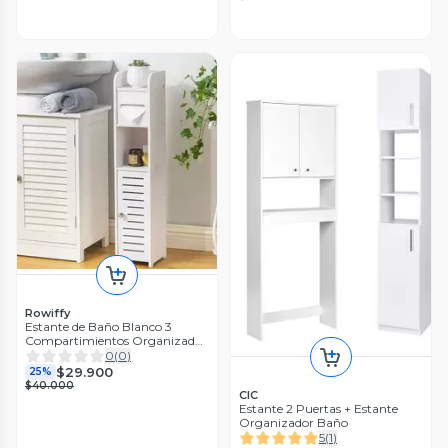
Rowiffy
Estante de Baño Blanco 3
Compartimientos Organizador
Vertical en MDF Resistente
0
(
0
)
$29.900
25%
$40.000
CIC
Estante 2 Puertas + Estante
Organizador Baño
5
(
1
)