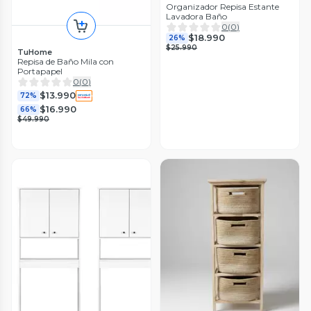
Organizador Repisa Estante
Lavadora Baño
0
(
0
)
$18.990
26%
$25.990
TuHome
Repisa de Baño Mila con
Portapapel
0
(
0
)
$13.990
72%
$16.990
66%
$49.990