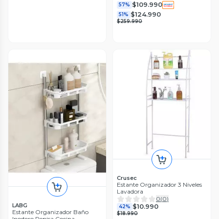
$109.990
57%
$124.990
51%
$259.990
Crusec
Estante Organizador 3 Niveles
Lavadora
0
(
0
)
LABG
$10.990
42%
Estante Organizador Baño
$18.990
Inodoro Repisa Cocina