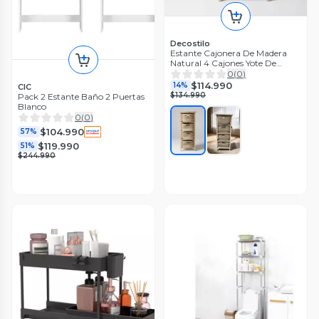
Decostilo
Estante Cajonera De Madera
Natural 4 Cajones Yote De
Dormitario
0
(
0
)
$114.990
14%
CIC
$134.990
Pack 2 Estante Baño 2 Puertas
Blanco
0
(
0
)
$104.990
57%
$119.990
51%
$244.990