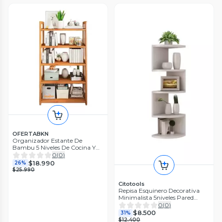
OFERTABKN
Organizador Estante De
Bambu 5 Niveles De Cocina Y
Baño
0
(
0
)
$18.990
26%
$25.990
Citotools
Repisa Esquinero Decorativa
Minimalista 5niveles Pared
Baño
0
(
0
)
$8.500
31%
$12.400