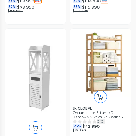
$69.990
$104.990
58%
59%
$79.990
$119.990
52%
53%
$169.990
$259.990
JK GLOBAL
Organizador Estante De
Bambú 5 Niveles De Cocina Y
Baño
0
(
0
)
$42.990
23%
$55.990