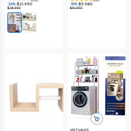
Oscuro
$21.990
$9.980
24%
41%
$28.990
$16.990
VIRTUALES