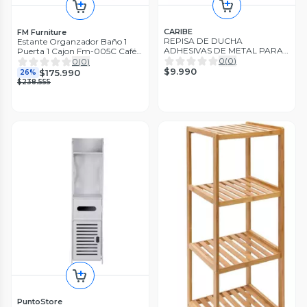
CARIBE
FM Furniture
REPISA DE DUCHA
Estante Organzador Baño 1
ADHESIVAS DE METAL PARA
Puerta 1 Cajon Fm-005C Café
BAÑO
Claro Y Blanco
0
(
0
)
0
(
0
)
$9.990
$175.990
26%
$238.555
PuntoStore