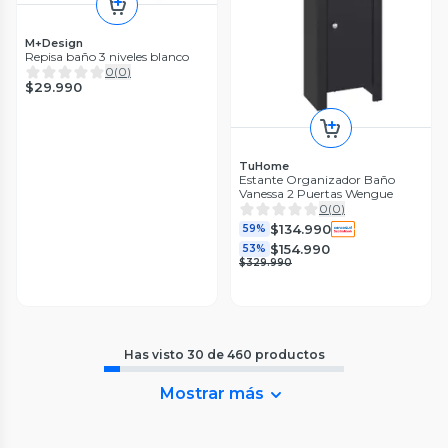
M+Design
Repisa baño 3 niveles blanco
0
(
0
)
$29.990
TuHome
Estante Organizador Baño
Vanessa 2 Puertas Wengue
0
(
0
)
$134.990
59%
$154.990
53%
$329.990
Has visto
30
de
460
productos
Mostrar más