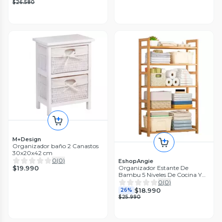
$26.580
M+Design
Organizador baño 2 Canastos
30x20x42 cm
0
(
0
)
EshopAngie
$19.990
Organizador Estante De
Bambu 5 Niveles De Cocina Y
Baño
0
(
0
)
$18.990
26%
$25.990