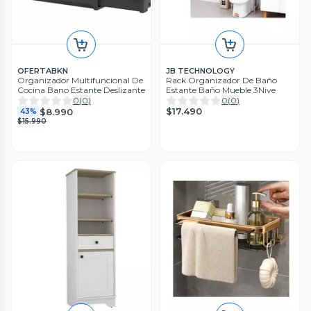
OFERTABKN
JB TECHNOLOGY
Organizador Multifuncional De
Rack Organizador De Baño
Cocina Bano Estante Deslizante
Estante Baño Mueble 3Nive
0
(
0
)
0
(
0
)
$17.490
$8.990
43%
$15.990