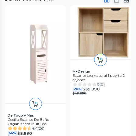
M+Design
Estante Leo natural 1 puerta 2
cajones
0
(
0
)
$39.990
20%
$49.990
De Todo y Más
Cecilia Estante De Baño
Organizador Multiuso
4.4
(
26
)
$8.890
66%