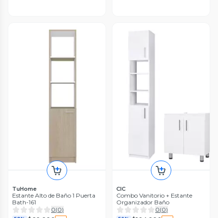
TuHome
CIC
Estante Alto de Baño 1 Puerta
Combo Vanitorio + Estante
Bath-161
Organizador Baño
0
(
0
)
0
(
0
)