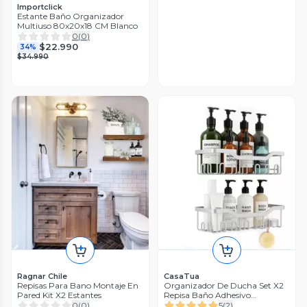
Importclick
Estante Baño Organizador
Multiuso 80x20x18 CM Blanco
0
(
0
)
$22.990
34%
$34.990
Ragnar Chile
CasaTua
Repisas Para Bano Montaje En
Organizador De Ducha Set X2
Pared Kit X2 Estantes
Repisa Baño Adhesivo
Inoxidable Grey Black Gris
0
(
0
)
5
(
2
)