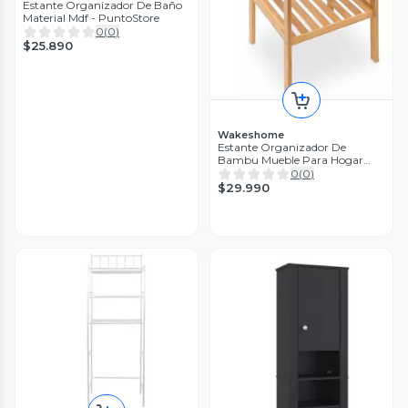
Estante Organizador De Baño
Material Mdf - PuntoStore
0
(
0
)
$25.890
Wakeshome
Estante Organizador De
Bambu Mueble Para Hogar
Cocina Baño
0
(
0
)
$29.990