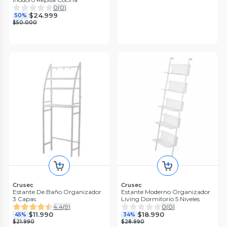
0
(
0
)
$24.999
50%
$50.000
Crusec
Crusec
Estante De Baño Organizador
Estante Moderno Organizador
3 Capas
Living Dormitorio 5 Niveles
4.4
(
9
)
0
(
0
)
$11.990
$18.990
45%
34%
$21.990
$28.990