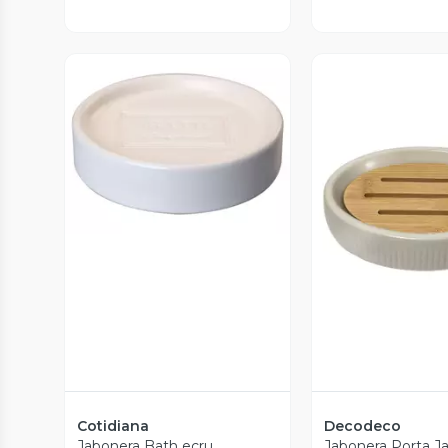
Vista Previa
Vista P
Cotidiana
Decodeco
Jabonera Bath ecru
Jabonera Porta J