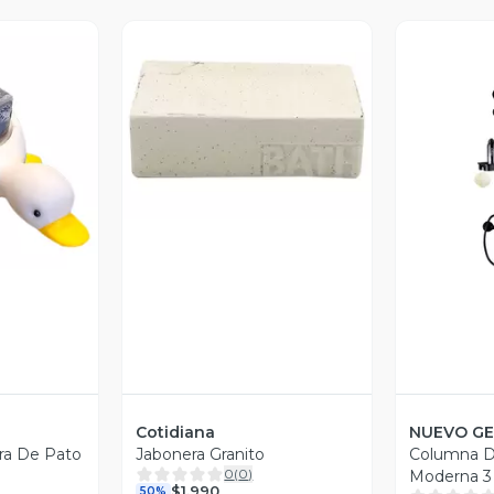
Vista Previa
revia
V
Cotidiana
NUEVO GE
ra De Pato
Jabonera Granito
Columna 
0
(
0
)
Moderna 3
$1.990
50%