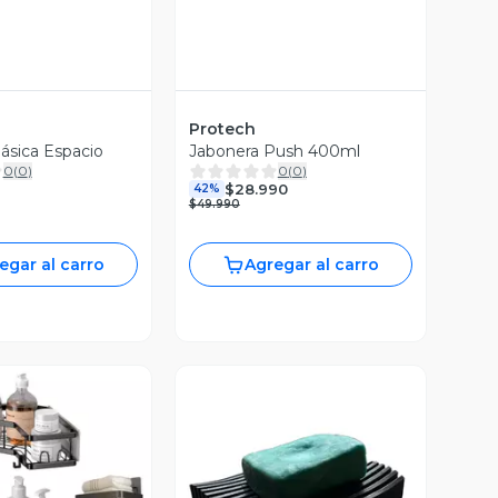
Protech
ásica Espacio
Jabonera Push 400ml
0
(
0
)
0
(
0
)
$28.990
42%
$49.990
egar al carro
Agregar al carro