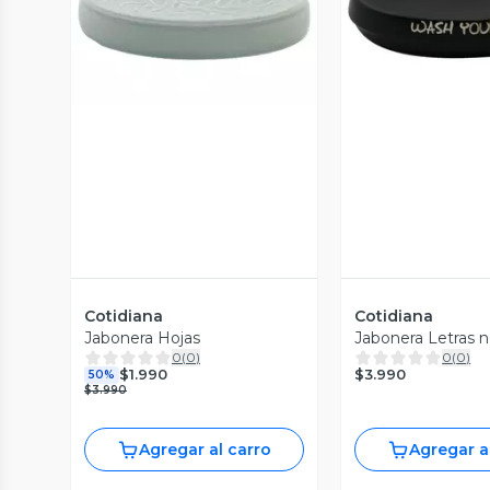
Vista Previa
Vista P
Cotidiana
Cotidiana
Jabonera Hojas
Jabonera Letras 
0
(
0
)
0
(
0
)
$3.990
$1.990
50%
$3.990
Agregar al carro
Agregar a