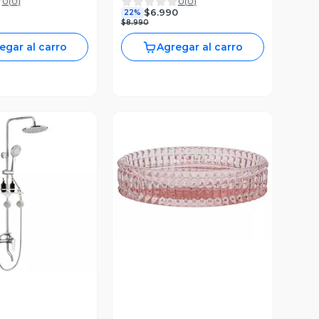
0
(
0
)
0
(
0
)
o Con Jabonera
$6.990
22%
$8.990
egar al carro
Agregar al carro
Vista Previa
ista Previa