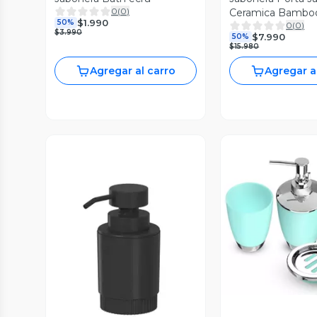
0
(
0
)
Ceramica Bambo
$1.990
50%
0
(
0
)
Elegante
$3.990
$7.990
50%
$15.980
Agregar al carro
Agregar a
Vista P
Vista Previa