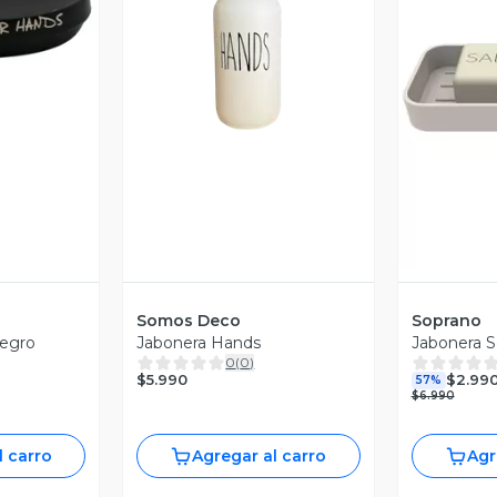
revia
Vista Previa
V
Somos Deco
Soprano
negro
Jabonera Hands
Jabonera S
0
(
0
)
$5.990
$2.99
57%
$6.990
l carro
Agregar al carro
Agr