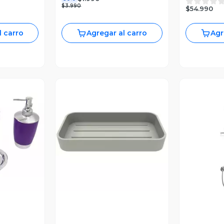
Monomand
$3.990
$54.990
l carro
Agregar al carro
Agr
revia
Vista Previa
V