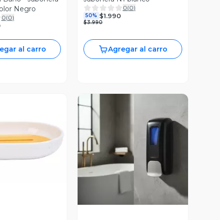
0
(
0
)
olor Negro
$1.990
50%
0
(
0
)
$3.990
0
egar al carro
Agregar al carro
ista Previa
Vista Previa