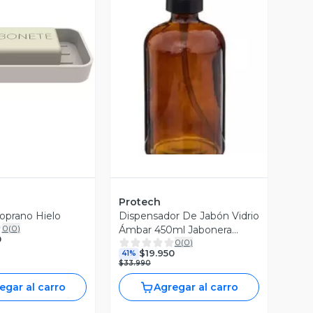
Vista Previa
ista Previa
Protech
oprano Hielo
Dispensador De Jabón Vidrio
0
(
0
)
Ámbar 450ml Jabonera
0
0
(
0
)
Deco Marrón
$19.950
41%
$33.990
egar al carro
Agregar al carro