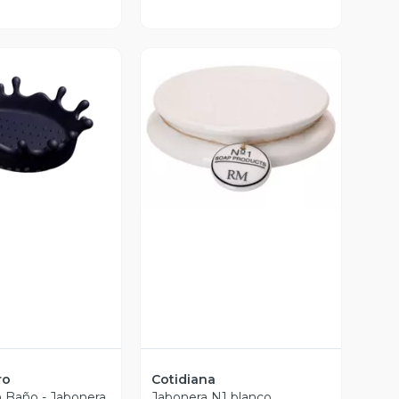
ista Previa
Vista Previa
ro
Cotidiana
 Baño - Jabonera
Jabonera N1 blanco