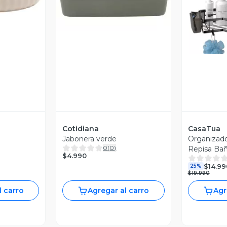
V
Cotidiana
CasaTua
Jabonera verde
Organizad
0
(
0
)
Repisa Bañ
$4.990
3 Inox
$14.99
25%
$19.990
l carro
Agregar al carro
Agr