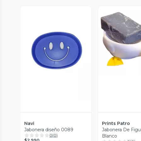
Vista P
Vista Previa
Navi
Prints Patro
Jabonera diseño 0089
Jabonera De Figu
0
(
0
)
Blanco
$2.990