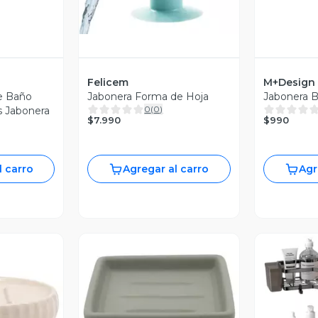
Felicem
M+Design
e Baño
Jabonera Forma de Hoja
Jabonera B
0
(
0
)
s Jabonera
$7.990
$990
l carro
Agregar al carro
Agr
revia
Vista Previa