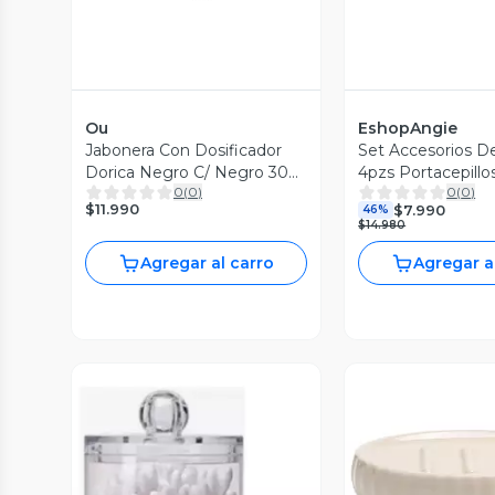
Ou
EshopAngie
Jabonera Con Dosificador
Set Accesorios D
Dorica Negro C/ Negro 300
4pzs Portacepillo
0
(
0
)
0
(
0
)
Ml
$11.990
$7.990
46%
$14.980
Agregar al carro
Agregar a
Vista P