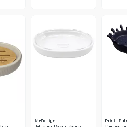
V
Vista Previa
revia
M+Design
Prints Pat
abon
Jabonera Básica blanco
Decoración