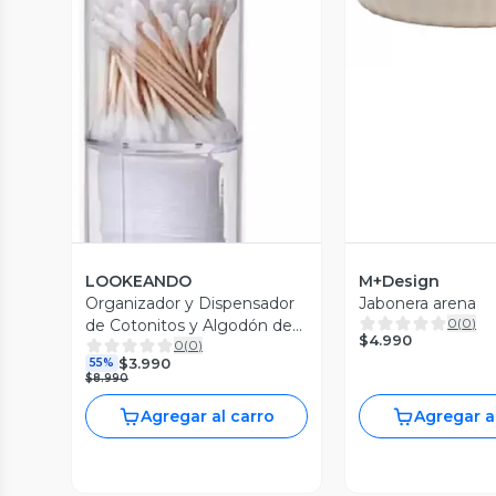
Vista Previa
LOOKEANDO
M+Design
Organizador y Dispensador
Jabonera arena
0
(
0
)
de Cotonitos y Algodón de
$4.990
0
(
0
)
Acrílico
$3.990
55%
$8.990
Agregar al carro
Agregar a