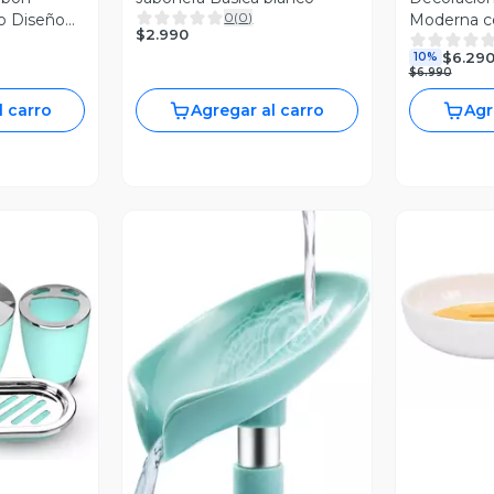
0
(
0
)
o Diseño
Moderna c
$2.990
$6.29
10%
$6.990
l carro
Agregar al carro
Agr
V
revia
Vista Previa