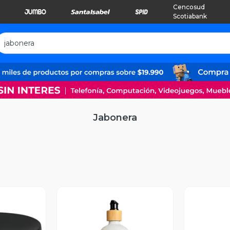
Cencosud
Scotiabank
Jabonera