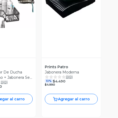
ista Previa
Vista Previa
Prints Patro
or De Ducha
Jabonera Moderna
0
(
0
)
o + Jabonera Set
$4.490
10%
0
(
0
)
$4.990
0
egar al carro
Agregar al carro