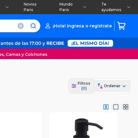
Novios
Mundo
Te
Paris
Paris
ayudamos
¡Hola! Ingresa o regístrate
Filtros
Ordenar
(
0
)