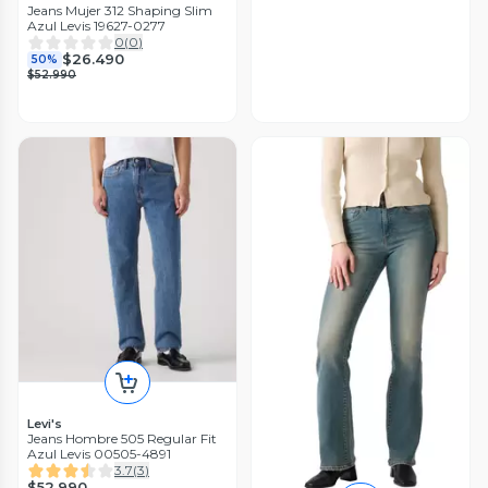
Jeans Mujer 312 Shaping Slim
Azul Levis 19627-0277
0
(
0
)
$26.490
50%
$52.990
Levi's
Jeans Hombre 505 Regular Fit
Azul Levis 00505-4891
3.7
(
3
)
$52.990