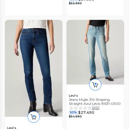
$52.990
Levi's
Jeans Mujer 314 Shaping
Straight Azul Levis 19631-0300
0
(
0
)
$27.490
50%
$54.990
Levi's