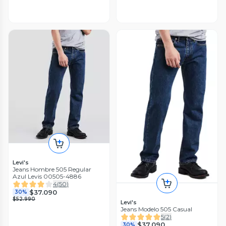
Levi's
Jeans Hombre 505 Regular
Azul Levis 00505-4886
4
(
50
)
$37.090
30%
$52.990
Levi's
Jeans Modelo 505 Casual
5
(
2
)
$37.090
30%